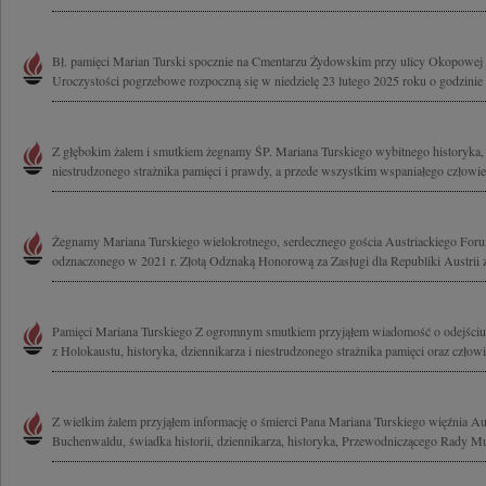
Bł. pamięci Marian Turski spocznie na Cmentarzu Żydowskim przy ulicy Okopowej
Uroczystości pogrzebowe rozpoczną się w niedzielę 23 lutego 2025 roku o godzinie
Z głębokim żalem i smutkiem żegnamy ŚP. Mariana Turskiego wybitnego historyka, i
niestrudzonego strażnika pamięci i prawdy, a przede wszystkim wspaniałego człowiek
Żegnamy Mariana Turskiego wielokrotnego, serdecznego gościa Austriackiego For
odznaczonego w 2021 r. Złotą Odznaką Honorową za Zasługi dla Republiki Austrii za
Pamięci Mariana Turskiego Z ogromnym smutkiem przyjąłem wiadomość o odejściu 
z Holokaustu, historyka, dziennikarza i niestrudzonego strażnika pamięci oraz człowi
Z wielkim żalem przyjąłem informację o śmierci Pana Mariana Turskiego więźnia A
Buchenwaldu, świadka historii, dziennikarza, historyka, Przewodniczącego Rady M