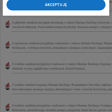
"Gdybym miał wybrać spośród tych wszystkich doświadczeń, nauk i wszystkich słów,
AKCEPTUJĘ
dwa wybrałbym następujące: empatia, współczucie. Te dwie...
Z głębokim smutkiem przyjąłem informację o śmierci Mariana Turskiego historyka, 
Auschwitz-Birkenau. Przewodnika kolejnych pokoleń. Kustosza pamięci o dziejach l
Z ogromnym smutkiem przyjęliśmy wiadomość o śmierci Mariana Turskiego Więźni
Holokaustu, wybitnego historyka, dziennikarza i działacza społecznego. Zapamiętajm
Z wielkim smutkiem przyjęliśmy wiadomość o śmierci Mariana Turskiego Żegnamy Pr
składamy wyrazy najgłębszego współczucia. Zespół Fundacji...
Z wielkim smutkiem żegnamy Mariana Turskiego Wspaniałego Człowieka, mądrego 
doświadczeniem, mocnego energią i determinacją w walce o prawdę historyczną, pam
Z wielkim smutkiem przyjęliśmy wiadomość o śmierci Mariana Turskiego Ocalałeg
Holocaustu, niestrudzonego strażnika pamięci, przyjaciela. Byłeś dla nas głosem ostrz