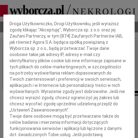
Dbamy o Twoją prywatność
Droga Użytkowniczko, Drogi Użytkowniku, jeśli wyrazisz
Nekrologi
Odeszli
Poradnik pogrzebowy
zgodę klikając "Akceptuję", Wyborcza sp. z o.o. oraz jej
Zaufani Partnerzy, w tym [
874
] Zaufanych Partnerów IAB,
jak również Agora S.A. będąca spółką powiązaną z
Wyborcza sp. z o.o., będą przetwarzać Twoje dane
Stefania Szczuka
osobowe takie jak adresy IP, adresy e-mail czy
IMIĘ I NAZWISKO:
identyfikatory plików cookie lub inne informacje zapisane w
tych plikach do celów marketingowych, w szczególności
Częstochowa
REGION:
na potrzeby wyświetlania reklam dopasowanych do
14.09.2010
DATA EMISJI:
Twoich zainteresowań i preferencji w swoich serwisach,
aplikacjach i w Internecie lub personalizacji treści w nich
wyświetlanych. Wyrażenie zgody jest dobrowolne. Jeśli nie
chcesz wyrazić zgody, chcesz ograniczyć jej zakres lub
chcesz wycofać zgodę uprzednio udzieloną przejdź do
Z ogromnym żalem i smutkiem
„Ustawień Zaawansowanych”.
przyjęliśmy wiadomość o śmierci
Twoje dane osobowe mogą być przetwarzane także do
celów badania i mierzenia informacji dotyczących
funkcjonowania serwisów i aplikacji lub łączone z danymi
dot. świadczonych Tobie usług. Jeśli podstawą