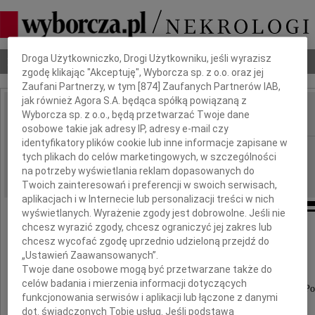
Dbamy o Twoją prywatność
Droga Użytkowniczko, Drogi Użytkowniku, jeśli wyrazisz
Nekrologi
Odeszli
Poradnik pogrzebowy
zgodę klikając "Akceptuję", Wyborcza sp. z o.o. oraz jej
Zaufani Partnerzy, w tym [
874
] Zaufanych Partnerów IAB,
jak również Agora S.A. będąca spółką powiązaną z
Wyborcza sp. z o.o., będą przetwarzać Twoje dane
IMIĘ I NAZWISKO:
osobowe takie jak adresy IP, adresy e-mail czy
identyfikatory plików cookie lub inne informacje zapisane w
Gdańsk
REGION:
tych plikach do celów marketingowych, w szczególności
13.02.2025
na potrzeby wyświetlania reklam dopasowanych do
DATA EMISJI:
Twoich zainteresowań i preferencji w swoich serwisach,
aplikacjach i w Internecie lub personalizacji treści w nich
wyświetlanych. Wyrażenie zgody jest dobrowolne. Jeśli nie
chcesz wyrazić zgody, chcesz ograniczyć jej zakres lub
chcesz wycofać zgodę uprzednio udzieloną przejdź do
Piotrowi Majewskiemu
„Ustawień Zaawansowanych”.
Twoje dane osobowe mogą być przetwarzane także do
celów badania i mierzenia informacji dotyczących
proboszczowi w parafii Matki Boskiej Nieustającej 
funkcjonowania serwisów i aplikacji lub łączone z danymi
w Pruszczu Gdańskim
dot. świadczonych Tobie usług. Jeśli podstawą