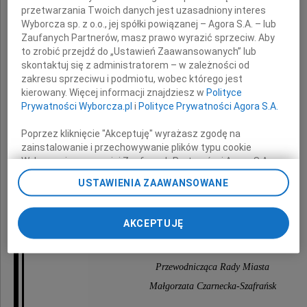
przetwarzania Twoich danych jest uzasadniony interes
składamy wyrazy najgłębszego współczucia
Wyborcza sp. z o.o., jej spółki powiązanej – Agora S.A. – lub
z powodu śmierci
Zaufanych Partnerów, masz prawo wyrazić sprzeciw. Aby
to zrobić przejdź do „Ustawień Zaawansowanych” lub
skontaktuj się z administratorem – w zależności od
zakresu sprzeciwu i podmiotu, wobec którego jest
kierowany. Więcej informacji znajdziesz w
Polityce
Prywatności Wyborcza.pl
i
Polityce Prywatności Agora S.A.
Poprzez kliknięcie "Akceptuję" wyrażasz zgodę na
zainstalowanie i przechowywanie plików typu cookie
Mamy
Wyborczej sp. z o. o. jej Zaufanych Partnerów i Agora S.A.
na Twoim urządzeniu końcowym. Możesz też w każdej
USTAWIENIA ZAAWANSOWANE
chwili zmienić swoje preferencje dot. plików cookie,
ponownie wywołując narzędzie do zarządzania Twoimi
Janusz Wróbel
preferencjami dot. przetwarzania danych poprzez
AKCEPTUJĘ
odnośnik „Ustawienia prywatności” w stopce serwisu i
Burmistrz Pruszcza Gdańskiego
przechodząc do sekcji „Ustawienia zaawansowane”.
Zmiana ustawień plików cookie możliwa jest także za
Przewodnicząca Rady Miasta
pomocą ustawień przeglądarki.
Małgorzata Czarnecka-Szafrańsk
My, nasi Zaufani Partnerzy i Agora S.A. możemy