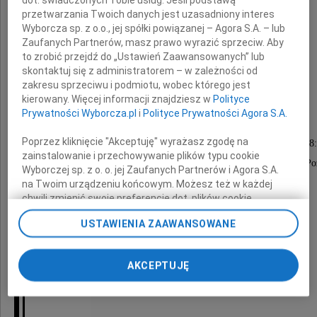
przetwarzania Twoich danych jest uzasadniony interes
Wyborcza sp. z o.o., jej spółki powiązanej – Agora S.A. – lub
Zaufanych Partnerów, masz prawo wyrazić sprzeciw. Aby
to zrobić przejdź do „Ustawień Zaawansowanych” lub
skontaktuj się z administratorem – w zależności od
Ewa Nowicka
zakresu sprzeciwu i podmiotu, wobec którego jest
kierowany. Więcej informacji znajdziesz w
Polityce
Prywatności Wyborcza.pl
i
Polityce Prywatności Agora S.A.
Msza żałobna zostanie odprawiona
Poprzez kliknięcie "Akceptuję" wyrażasz zgodę na
w poniedziałek 17 lutego 2025 roku o godzinie 18
zainstalowanie i przechowywanie plików typu cookie
w kościele parafialnym pw. św. Stanisława Kostki w Po
Wyborczej sp. z o. o. jej Zaufanych Partnerów i Agora S.A.
na Twoim urządzeniu końcowym. Możesz też w każdej
chwili zmienić swoje preferencje dot. plików cookie,
Uroczystości pogrzebowe odbędą się
ponownie wywołując narzędzie do zarządzania Twoimi
w dniu 18 lutego 2025 roku o godzinie 8:50
USTAWIENIA ZAAWANSOWANE
preferencjami dot. przetwarzania danych poprzez
odnośnik „Ustawienia prywatności” w stopce serwisu i
na cmentarzu Junikowo.
przechodząc do sekcji „Ustawienia zaawansowane”.
AKCEPTUJĘ
Zmiana ustawień plików cookie możliwa jest także za
pomocą ustawień przeglądarki.
Pogrążona w bólu
My, nasi Zaufani Partnerzy i Agora S.A. możemy