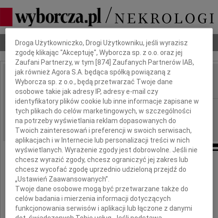
Dbamy o Twoją prywatność
Nekrologi
Odeszli
Poradnik pogrzebowy
Droga Użytkowniczko, Drogi Użytkowniku, jeśli wyrazisz
zgodę klikając "Akceptuję", Wyborcza sp. z o.o. oraz jej
Zaufani Partnerzy, w tym [
874
] Zaufanych Partnerów IAB,
jak również Agora S.A. będąca spółką powiązaną z
Ewa Nowicka
Wyborcza sp. z o.o., będą przetwarzać Twoje dane
IMIĘ I NAZWISKO:
osobowe takie jak adresy IP, adresy e-mail czy
identyfikatory plików cookie lub inne informacje zapisane w
Poznań
REGION:
tych plikach do celów marketingowych, w szczególności
na potrzeby wyświetlania reklam dopasowanych do
14.02.2025
DATA EMISJI:
Twoich zainteresowań i preferencji w swoich serwisach,
aplikacjach i w Internecie lub personalizacji treści w nich
wyświetlanych. Wyrażenie zgody jest dobrowolne. Jeśli nie
chcesz wyrazić zgody, chcesz ograniczyć jej zakres lub
chcesz wycofać zgodę uprzednio udzieloną przejdź do
Z głębokim żalem zawiadamiam,
„Ustawień Zaawansowanych”.
Twoje dane osobowe mogą być przetwarzane także do
że w dniu 9 lutego 2025 roku odeszła
celów badania i mierzenia informacji dotyczących
funkcjonowania serwisów i aplikacji lub łączone z danymi
dot. świadczonych Tobie usług. Jeśli podstawą