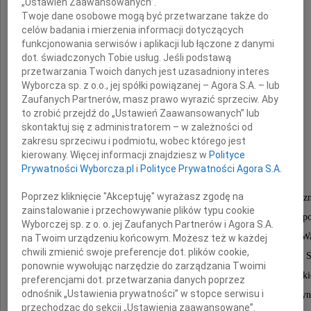
„Ustawień Zaawansowanych”.
Twoje dane osobowe mogą być przetwarzane także do
celów badania i mierzenia informacji dotyczących
funkcjonowania serwisów i aplikacji lub łączone z danymi
dot. świadczonych Tobie usług. Jeśli podstawą
przetwarzania Twoich danych jest uzasadniony interes
Wyborcza sp. z o.o., jej spółki powiązanej – Agora S.A. – lub
Wojciech Trzciński
Zaufanych Partnerów, masz prawo wyrazić sprzeciw. Aby
to zrobić przejdź do „Ustawień Zaawansowanych” lub
skontaktuj się z administratorem – w zależności od
zakresu sprzeciwu i podmiotu, wobec którego jest
Ukochany Mąż, Tata i Dziadek
kierowany. Więcej informacji znajdziesz w
Polityce
Prywatności Wyborcza.pl
i
Polityce Prywatności Agora S.A.
Poprzez kliknięcie "Akceptuję" wyrażasz zgodę na
Wybitny kompozytor, aranżer i producent muzyczn
zainstalowanie i przechowywanie plików typu cookie
Twórca muzyki rozrywkowej, filmowej i teatralnej. Kreator pol
Wyborczej sp. z o. o. jej Zaufanych Partnerów i Agora S.A.
Założyciel Centrum Artystycznego Fabryka Trzciny w W
na Twoim urządzeniu końcowym. Możesz też w każdej
chwili zmienić swoje preferencje dot. plików cookie,
Dyrektor i producent festiwali muzycznych w Opolu i S
ponownie wywołując narzędzie do zarządzania Twoimi
Wieloletni pracownik i dyrektor Telewizji Polskiej i Polsk
preferencjami dot. przetwarzania danych poprzez
odnośnik „Ustawienia prywatności” w stopce serwisu i
Dyrektor artystyczny Teatru Muzycznego w Gdyn
przechodząc do sekcji „Ustawienia zaawansowane”.