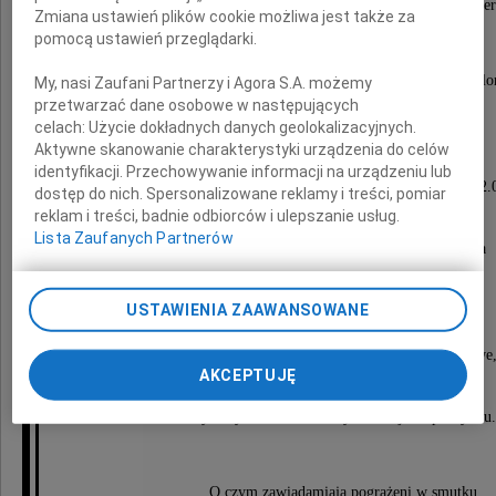
Pomysłodawca polskich nagród muzycznych Fryder
Zmiana ustawień plików cookie możliwa jest także za
pomocą ustawień przeglądarki.
Uhonorowany Złotym Medalem "Zasłużony Kulturze Glori
My, nasi Zaufani Partnerzy i Agora S.A. możemy
przetwarzać dane osobowe w następujących
celach:
Użycie dokładnych danych geolokalizacyjnych.
Aktywne skanowanie charakterystyki urządzenia do celów
Msza święta pożegnalna zostanie odprawiona
identyfikacji. Przechowywanie informacji na urządzeniu lub
17 lutego 2025 roku (poniedziałek) o godzinie 12.
dostęp do nich. Spersonalizowane reklamy i treści, pomiar
reklam i treści, badnie odbiorców i ulepszanie usług.
w Kościele Środowisk Twórczych
Lista Zaufanych Partnerów
pw. św. Brata Alberta i św. Andrzeja Apostoła
przy placu Teatralnym 18 w Warszawie.
USTAWIENIA ZAAWANSOWANE
Po mszy nastąpi przejazd na Powązki Wojskowe
AKCEPTUJĘ
gdzie o godzinie 14.00 spod bramy głównej
wyruszy kondukt żałobny do miejsca spoczynku.
O czym zawiadamiają pogrążeni w smutku