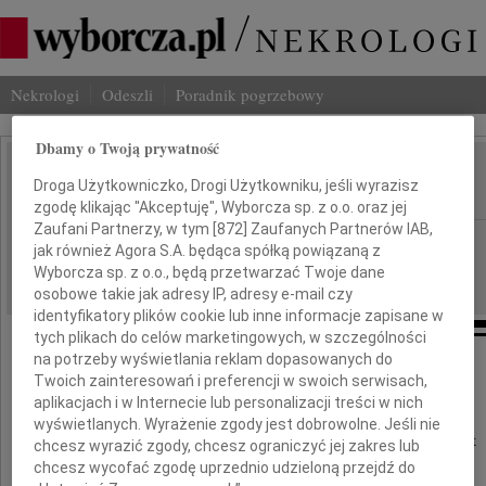
Nekrologi
Odeszli
Poradnik pogrzebowy
Dbamy o Twoją prywatność
Wojciech Trzciński
Droga Użytkowniczko, Drogi Użytkowniku, jeśli wyrazisz
IMIĘ I NAZWISKO:
zgodę klikając "Akceptuję", Wyborcza sp. z o.o. oraz jej
Zaufani Partnerzy, w tym [
872
] Zaufanych Partnerów IAB,
cała Polska
REGION:
jak również Agora S.A. będąca spółką powiązaną z
05.02.2025
Wyborcza sp. z o.o., będą przetwarzać Twoje dane
DATA EMISJI:
osobowe takie jak adresy IP, adresy e-mail czy
identyfikatory plików cookie lub inne informacje zapisane w
tych plikach do celów marketingowych, w szczególności
na potrzeby wyświetlania reklam dopasowanych do
Twoich zainteresowań i preferencji w swoich serwisach,
aplikacjach i w Internecie lub personalizacji treści w nich
Z głębokim żalem zawiadamiamy,
wyświetlanych. Wyrażenie zgody jest dobrowolne. Jeśli nie
że 1 lutego 2025 roku odszedł w wieku 75 lat
chcesz wyrazić zgody, chcesz ograniczyć jej zakres lub
chcesz wycofać zgodę uprzednio udzieloną przejdź do