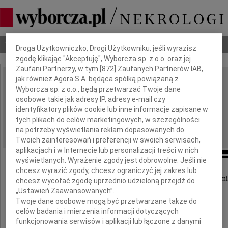
Dbamy o Twoją prywatność
Nekrologi
Odeszli
Poradnik pogrzebowy
Droga Użytkowniczko, Drogi Użytkowniku, jeśli wyrazisz
zgodę klikając "Akceptuję", Wyborcza sp. z o.o. oraz jej
Zaufani Partnerzy, w tym [
872
] Zaufanych Partnerów IAB,
jak również Agora S.A. będąca spółką powiązaną z
Maciej Kieres
Wyborcza sp. z o.o., będą przetwarzać Twoje dane
IMIĘ I NAZWISKO:
osobowe takie jak adresy IP, adresy e-mail czy
identyfikatory plików cookie lub inne informacje zapisane w
Wrocław
REGION:
tych plikach do celów marketingowych, w szczególności
07.02.2025
DATA EMISJI:
na potrzeby wyświetlania reklam dopasowanych do
Twoich zainteresowań i preferencji w swoich serwisach,
aplikacjach i w Internecie lub personalizacji treści w nich
wyświetlanych. Wyrażenie zgody jest dobrowolne. Jeśli nie
chcesz wyrazić zgody, chcesz ograniczyć jej zakres lub
Z głębokim smutkiem przyjęliśmy wiadomość o śmi
chcesz wycofać zgodę uprzednio udzieloną przejdź do
„Ustawień Zaawansowanych”.
Twoje dane osobowe mogą być przetwarzane także do
celów badania i mierzenia informacji dotyczących
Macieja Kieresa
funkcjonowania serwisów i aplikacji lub łączone z danymi