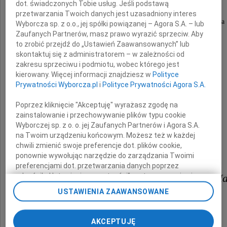
dot. świadczonych Tobie usług. Jeśli podstawą
przetwarzania Twoich danych jest uzasadniony interes
wspaniałego Kolegi, wieloletniego Pracownika
Wyborcza sp. z o.o., jej spółki powiązanej – Agora S.A. – lub
Zaufanych Partnerów, masz prawo wyrazić sprzeciw. Aby
to zrobić przejdź do „Ustawień Zaawansowanych” lub
Ośrodka Kultury i Sztuki we Wrocławiu,
skontaktuj się z administratorem – w zależności od
zakresu sprzeciwu i podmiotu, wobec którego jest
kierowany. Więcej informacji znajdziesz w
Polityce
zasłużonego dla kultury Dolnego Śląska.
Prywatności Wyborcza.pl
i
Polityce Prywatności Agora S.A.
Poprzez kliknięcie "Akceptuję" wyrażasz zgodę na
zainstalowanie i przechowywanie plików typu cookie
Wyborczej sp. z o. o. jej Zaufanych Partnerów i Agora S.A.
na Twoim urządzeniu końcowym. Możesz też w każdej
chwili zmienić swoje preferencje dot. plików cookie,
ponownie wywołując narzędzie do zarządzania Twoimi
preferencjami dot. przetwarzania danych poprzez
odnośnik „Ustawienia prywatności” w stopce serwisu i
Żonie Katarzynie i najbliższym M
przechodząc do sekcji „Ustawienia zaawansowane”.
USTAWIENIA ZAAWANSOWANE
składamy wyrazy głębokiego współczucia.
Zmiana ustawień plików cookie możliwa jest także za
pomocą ustawień przeglądarki.
AKCEPTUJĘ
My, nasi Zaufani Partnerzy i Agora S.A. możemy