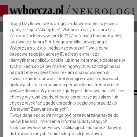
Dbamy o Twoją prywatność
Droga Użytkowniczko, Drogi Użytkowniku, jeśli wyrazisz
Nekrologi
Odeszli
Poradnik pogrzebowy
zgodę klikając "Akceptuję", Wyborcza sp. z o.o. oraz jej
Zaufani Partnerzy, w tym [
872
] Zaufanych Partnerów IAB,
jak również Agora S.A. będąca spółką powiązaną z
Wyborcza sp. z o.o., będą przetwarzać Twoje dane
Zbigniew Sierakowski
IMIĘ I NAZWISKO:
osobowe takie jak adresy IP, adresy e-mail czy
identyfikatory plików cookie lub inne informacje zapisane w
tych plikach do celów marketingowych, w szczególności
Kraków
REGION:
na potrzeby wyświetlania reklam dopasowanych do
29.01.2025
DATA EMISJI:
Twoich zainteresowań i preferencji w swoich serwisach,
aplikacjach i w Internecie lub personalizacji treści w nich
wyświetlanych. Wyrażenie zgody jest dobrowolne. Jeśli nie
chcesz wyrazić zgody, chcesz ograniczyć jej zakres lub
chcesz wycofać zgodę uprzednio udzieloną przejdź do
„Ustawień Zaawansowanych”.
Twoje dane osobowe mogą być przetwarzane także do
celów badania i mierzenia informacji dotyczących
funkcjonowania serwisów i aplikacji lub łączone z danymi
dot. świadczonych Tobie usług. Jeśli podstawą