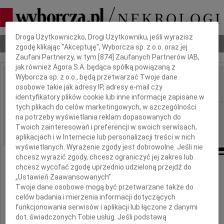
Dbamy o Twoją prywatność
Droga Użytkowniczko, Drogi Użytkowniku, jeśli wyrazisz
Nekrologi
Odeszli
Poradnik pogrzebowy
zgodę klikając "Akceptuję", Wyborcza sp. z o.o. oraz jej
Zaufani Partnerzy, w tym [
874
] Zaufanych Partnerów IAB,
jak również Agora S.A. będąca spółką powiązaną z
Wyborcza sp. z o.o., będą przetwarzać Twoje dane
Barbara Szacka
osobowe takie jak adresy IP, adresy e-mail czy
IMIĘ I NAZWISKO:
identyfikatory plików cookie lub inne informacje zapisane w
tych plikach do celów marketingowych, w szczególności
Warszawa
REGION:
na potrzeby wyświetlania reklam dopasowanych do
22.01.2025
DATA EMISJI:
Twoich zainteresowań i preferencji w swoich serwisach,
aplikacjach i w Internecie lub personalizacji treści w nich
wyświetlanych. Wyrażenie zgody jest dobrowolne. Jeśli nie
chcesz wyrazić zgody, chcesz ograniczyć jej zakres lub
chcesz wycofać zgodę uprzednio udzieloną przejdź do
Ze smutkiem przyjęliśmy wiadomość
„Ustawień Zaawansowanych”.
Twoje dane osobowe mogą być przetwarzane także do
celów badania i mierzenia informacji dotyczących
o odejściu naszej długoletniej Przyjaciółki
funkcjonowania serwisów i aplikacji lub łączone z danymi
dot. świadczonych Tobie usług. Jeśli podstawą