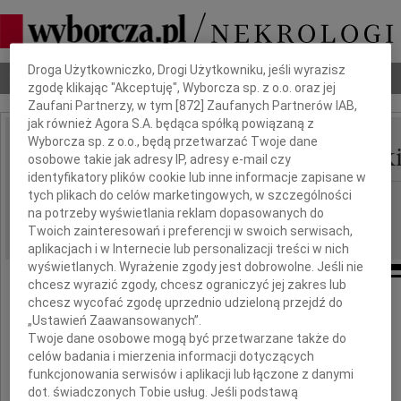
Dbamy o Twoją prywatność
Droga Użytkowniczko, Drogi Użytkowniku, jeśli wyrazisz
Nekrologi
Odeszli
Poradnik pogrzebowy
zgodę klikając "Akceptuję", Wyborcza sp. z o.o. oraz jej
Zaufani Partnerzy, w tym [
872
] Zaufanych Partnerów IAB,
jak również Agora S.A. będąca spółką powiązaną z
Wyborcza sp. z o.o., będą przetwarzać Twoje dane
Antoni Janusz Rogowsk
IMIĘ I NAZWISKO:
osobowe takie jak adresy IP, adresy e-mail czy
identyfikatory plików cookie lub inne informacje zapisane w
tych plikach do celów marketingowych, w szczególności
cała Polska
REGION:
na potrzeby wyświetlania reklam dopasowanych do
10.01.2025
DATA EMISJI:
Twoich zainteresowań i preferencji w swoich serwisach,
aplikacjach i w Internecie lub personalizacji treści w nich
wyświetlanych. Wyrażenie zgody jest dobrowolne. Jeśli nie
chcesz wyrazić zgody, chcesz ograniczyć jej zakres lub
chcesz wycofać zgodę uprzednio udzieloną przejdź do
Z głębokim żalem zawiadamiamy,
„Ustawień Zaawansowanych”.
że odszedł
Twoje dane osobowe mogą być przetwarzane także do
celów badania i mierzenia informacji dotyczących
funkcjonowania serwisów i aplikacji lub łączone z danymi
dot. świadczonych Tobie usług. Jeśli podstawą