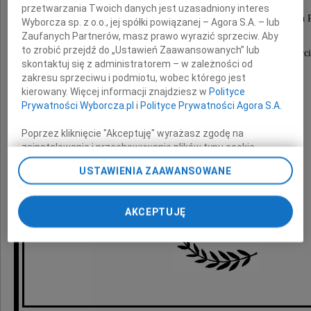
przetwarzania Twoich danych jest uzasadniony interes
Przewodniczącej Komitetu Nauk Demograficznych
Wyborcza sp. z o.o., jej spółki powiązanej – Agora S.A. – lub
Zaufanych Partnerów, masz prawo wyrazić sprzeciw. Aby
to zrobić przejdź do „Ustawień Zaawansowanych” lub
serdeczne wyrazy współczucia z powodu śmierci
skontaktuj się z administratorem – w zależności od
zakresu sprzeciwu i podmiotu, wobec którego jest
Mamy
kierowany. Więcej informacji znajdziesz w
Polityce
Prywatności Wyborcza.pl
i
Polityce Prywatności Agora S.A.
przekazują
Poprzez kliknięcie "Akceptuję" wyrażasz zgodę na
zainstalowanie i przechowywanie plików typu cookie
Członkinie i Członkowie
Wyborczej sp. z o. o. jej Zaufanych Partnerów i Agora S.A.
USTAWIENIA ZAAWANSOWANE
na Twoim urządzeniu końcowym. Możesz też w każdej
chwili zmienić swoje preferencje dot. plików cookie,
Komitetu Nauk Demograficznych PAN
ponownie wywołując narzędzie do zarządzania Twoimi
AKCEPTUJĘ
preferencjami dot. przetwarzania danych poprzez
odnośnik „Ustawienia prywatności” w stopce serwisu i
przechodząc do sekcji „Ustawienia zaawansowane”.
Zmiana ustawień plików cookie możliwa jest także za
pomocą ustawień przeglądarki.
My, nasi Zaufani Partnerzy i Agora S.A. możemy