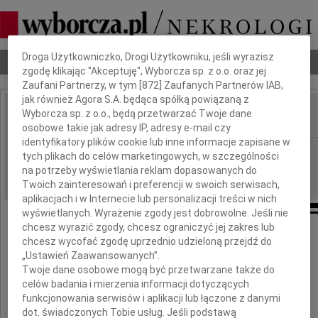
Dbamy o Twoją prywatność
Droga Użytkowniczko, Drogi Użytkowniku, jeśli wyrazisz
Nekrologi
Odeszli
Poradnik pogrzebowy
zgodę klikając "Akceptuję", Wyborcza sp. z o.o. oraz jej
Zaufani Partnerzy, w tym [
872
] Zaufanych Partnerów IAB,
jak również Agora S.A. będąca spółką powiązaną z
Wyborcza sp. z o.o., będą przetwarzać Twoje dane
IMIĘ I NAZWISKO:
osobowe takie jak adresy IP, adresy e-mail czy
identyfikatory plików cookie lub inne informacje zapisane w
cała Polska
REGION:
tych plikach do celów marketingowych, w szczególności
30.12.2024
na potrzeby wyświetlania reklam dopasowanych do
DATA EMISJI:
Twoich zainteresowań i preferencji w swoich serwisach,
aplikacjach i w Internecie lub personalizacji treści w nich
wyświetlanych. Wyrażenie zgody jest dobrowolne. Jeśli nie
chcesz wyrazić zgody, chcesz ograniczyć jej zakres lub
chcesz wycofać zgodę uprzednio udzieloną przejdź do
Profesor dr hab.
„Ustawień Zaawansowanych”.
Twoje dane osobowe mogą być przetwarzane także do
celów badania i mierzenia informacji dotyczących
Elżbiecie Gołacie
funkcjonowania serwisów i aplikacji lub łączone z danymi
dot. świadczonych Tobie usług. Jeśli podstawą