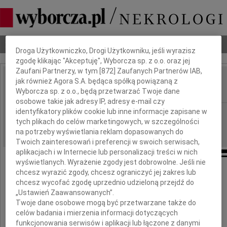
Dbamy o Twoją prywatność
Nekrologi
Odeszli
Poradnik pogrzebowy
Droga Użytkowniczko, Drogi Użytkowniku, jeśli wyrazisz
zgodę klikając "Akceptuję", Wyborcza sp. z o.o. oraz jej
Zaufani Partnerzy, w tym [
872
] Zaufanych Partnerów IAB,
jak również Agora S.A. będąca spółką powiązaną z
Tadeusz Mieszczański
IMIĘ I NAZWISKO:
Wyborcza sp. z o.o., będą przetwarzać Twoje dane
osobowe takie jak adresy IP, adresy e-mail czy
identyfikatory plików cookie lub inne informacje zapisane w
Gdańsk
REGION:
tych plikach do celów marketingowych, w szczególności
20.12.2024
DATA EMISJI:
na potrzeby wyświetlania reklam dopasowanych do
Twoich zainteresowań i preferencji w swoich serwisach,
aplikacjach i w Internecie lub personalizacji treści w nich
wyświetlanych. Wyrażenie zgody jest dobrowolne. Jeśli nie
chcesz wyrazić zgody, chcesz ograniczyć jej zakres lub
Z wielkim smutkiem i żalem żegnamy
chcesz wycofać zgodę uprzednio udzieloną przejdź do
„Ustawień Zaawansowanych”.
Twoje dane osobowe mogą być przetwarzane także do
celów badania i mierzenia informacji dotyczących
funkcjonowania serwisów i aplikacji lub łączone z danymi