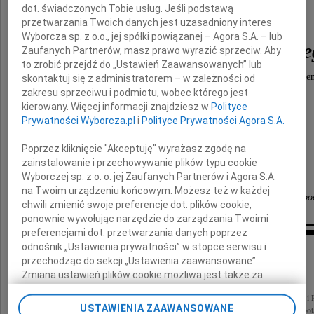
dot. świadczonych Tobie usług. Jeśli podstawą
przetwarzania Twoich danych jest uzasadniony interes
Pana
Wyborcza sp. z o.o., jej spółki powiązanej – Agora S.A. – lub
Tadeusza Mieszczańskie
Zaufanych Partnerów, masz prawo wyrazić sprzeciw. Aby
to zrobić przejdź do „Ustawień Zaawansowanych” lub
wspaniałego, oddanego młodzieży nauczyciela i tre
skontaktuj się z administratorem – w zależności od
zakresu sprzeciwu i podmiotu, wobec którego jest
kierowany. Więcej informacji znajdziesz w
Polityce
Składamy wyrazy współczucia
Prywatności Wyborcza.pl
i
Polityce Prywatności Agora S.A.
Poprzez kliknięcie "Akceptuję" wyrażasz zgodę na
Rodzinie
zainstalowanie i przechowywanie plików typu cookie
Wyborczej sp. z o. o. jej Zaufanych Partnerów i Agora S.A.
na Twoim urządzeniu końcowym. Możesz też w każdej
Społeczność II Liceum Ogólnokształcącego w Sopo
chwili zmienić swoje preferencje dot. plików cookie,
ponownie wywołując narzędzie do zarządzania Twoimi
preferencjami dot. przetwarzania danych poprzez
Inne kondolencje
odnośnik „Ustawienia prywatności” w stopce serwisu i
przechodząc do sekcji „Ustawienia zaawansowane”.
Zmiana ustawień plików cookie możliwa jest także za
pomocą ustawień przeglądarki.
17 grudnia 2024 r., przeżywszy 99 lat, odszedł nasz ukochany Mąż, Tata, Dziadek i
USTAWIENIA ZAAWANSOWANE
Mieszczański Wychowany w Brześciu nad Bugiem, czasy młodości przeżył na robot