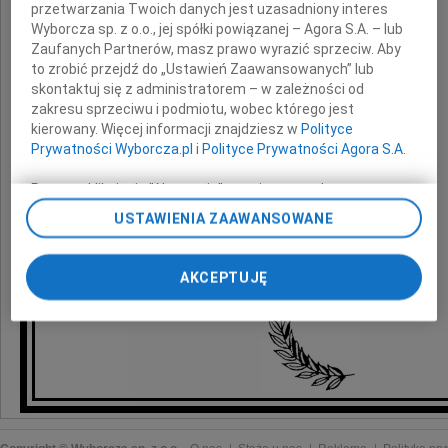
przetwarzania Twoich danych jest uzasadniony interes
Msza żałobna zostanie odprawiona
Wyborcza sp. z o.o., jej spółki powiązanej – Agora S.A. – lub
w kościele Św. Brygidy
Zaufanych Partnerów, masz prawo wyrazić sprzeciw. Aby
14 września 2010 roku o godzinie 9.00.
to zrobić przejdź do „Ustawień Zaawansowanych” lub
skontaktuj się z administratorem – w zależności od
Uroczystości pogrzebowe rozpoczną się
zakresu sprzeciwu i podmiotu, wobec którego jest
o godzinie 11.30 w nowej kaplicy
kierowany. Więcej informacji znajdziesz w
Polityce
na cmentarzu centralnym
Prywatności Wyborcza.pl
i
Polityce Prywatności Agora S.A.
w Gdańsku - Srebrzysko.
pogrążeni w smutku
Poprzez kliknięcie "Akceptuję" wyrażasz zgodę na
zainstalowanie i przechowywanie plików typu cookie
USTAWIENIA ZAAWANSOWANE
Wyborczej sp. z o. o. jej Zaufanych Partnerów i Agora S.A.
córka i syn z rodziną
na Twoim urządzeniu końcowym. Możesz też w każdej
chwili zmienić swoje preferencje dot. plików cookie,
AKCEPTUJĘ
ponownie wywołując narzędzie do zarządzania Twoimi
preferencjami dot. przetwarzania danych poprzez
odnośnik „Ustawienia prywatności” w stopce serwisu i
przechodząc do sekcji „Ustawienia zaawansowane”.
Zmiana ustawień plików cookie możliwa jest także za
pomocą ustawień przeglądarki.
My, nasi Zaufani Partnerzy i Agora S.A. możemy