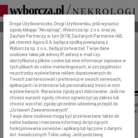
Dbamy o Twoją prywatność
Droga Użytkowniczko, Drogi Użytkowniku, jeśli wyrazisz
Nekrologi
Odeszli
Poradnik pogrzebowy
zgodę klikając "Akceptuję", Wyborcza sp. z o.o. oraz jej
Zaufani Partnerzy, w tym [
874
] Zaufanych Partnerów IAB,
jak również Agora S.A. będąca spółką powiązaną z
Wyborcza sp. z o.o., będą przetwarzać Twoje dane
Danuta Gulczyńska
IMIĘ I NAZWISKO:
osobowe takie jak adresy IP, adresy e-mail czy
identyfikatory plików cookie lub inne informacje zapisane w
tych plikach do celów marketingowych, w szczególności
Gdańsk
REGION:
na potrzeby wyświetlania reklam dopasowanych do
13.09.2010
DATA EMISJI:
Twoich zainteresowań i preferencji w swoich serwisach,
aplikacjach i w Internecie lub personalizacji treści w nich
wyświetlanych. Wyrażenie zgody jest dobrowolne. Jeśli nie
chcesz wyrazić zgody, chcesz ograniczyć jej zakres lub
chcesz wycofać zgodę uprzednio udzieloną przejdź do
Z głębokim żalem zawiadamiamy, że 9 września 2010
„Ustawień Zaawansowanych”.
zmarła po ciężkiej chorobie nasza najukochańsza Mama 
Twoje dane osobowe mogą być przetwarzane także do
celów badania i mierzenia informacji dotyczących
Danuta Gulczyńska
funkcjonowania serwisów i aplikacji lub łączone z danymi
dot. świadczonych Tobie usług. Jeśli podstawą