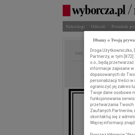
Nekrologi
Odeszli
Poradnik p
Dbamy o Twoją prywa
Andrze
Droga Użytkowniczko, Dr
IMIĘ I NAZWISKO:
Partnerzy, w tym [
872
]
o.o., będą przetwarzać 
Łódź
REGION:
informacje zapisane w
dopasowanych do Twoich
03.12.2024
DATA EMISJI:
personalizacji treści 
ograniczyć jej zakres
Twoje dane osobowe mo
funkcjonowania serwisó
Z gł
przetwarzania Twoich da
że 26 listo
Zaufanych Partnerów, 
nasz Mąż, 
skontaktuj się z admin
Więcej informacji znaj
A
Poprzez kliknięcie "Ak