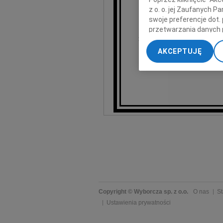
z o. o. jej Zaufanych 
swoje preferencje dot.
Urocz
przetwarzania danych 
5 grud
na Cmentarzu Rzymskokatolic
„Ustawienia zaawansow
AKCEPTUJĘ
My, nasi Zaufani Part
O czym zawi
dokładnych danych geol
Przechowywanie informa
treści, badnie odbiorcó
Copyright © Wyborcza sp. z o.o.
O nas
St
Ustawienia prywatności