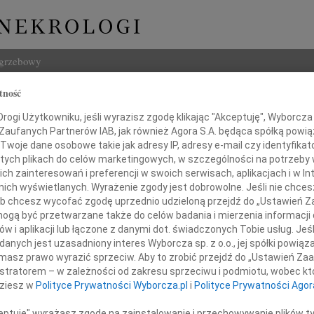
ogrzebowy
tność
Szukaj
j Prym
ogi Użytkowniku, jeśli wyrazisz zgodę klikając "Akceptuję", Wyborcza sp
Imię i na
 Zaufanych Partnerów IAB, jak również Agora S.A. będąca spółką powi
Twoje dane osobowe takie jak adresy IP, adresy e-mail czy identyfikato
 tych plikach do celów marketingowych, w szczególności na potrzeby 
 zainteresowań i preferencji w swoich serwisach, aplikacjach i w Int
w nich wyświetlanych. Wyrażenie zgody jest dobrowolne. Jeśli nie chce
INNE NE
 lub chcesz wycofać zgodę uprzednio udzieloną przejdź do „Ustawień
Wand
gą być przetwarzane także do celów badania i mierzenia informacji
Z głę
w i aplikacji lub łączone z danymi dot. świadczonych Tobie usług. Jeś
Tadeu
ębokim żalem zawiadamiamy,
nych jest uzasadniony interes Wyborcza sp. z o.o., jej spółki powiąza
Z głę
pada 2024 roku, zmarł w wieku 92 lat
masz prawo wyrazić sprzeciw. Aby to zrobić przejdź do „Ustawień Z
Adam
Tato, Teść, Dziadziuś i Pradziadziuś
istratorem – w zależności od zakresu sprzeciwu i podmiotu, wobec któ
W dni
dziesz w
Polityce Prywatności Wyborcza.pl
i
Polityce Prywatności Agor
Jan R
ndrzej Prym
W dni
ceptuję" wyrażasz zgodę na zainstalowanie i przechowywanie plików t