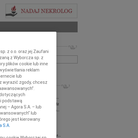
 nekrologów i wspomnień
. z o.o. oraz jej Zaufani
zwisko lub numer ogłoszenia:
ązaną z Wyborcza sp. z
ry plików cookie lub inne
wyświetlania reklam
+ szukanie zaawansowane
ernecie lub
sz wyrazić zgody, chcesz
KROLOGI
 Zaawansowanych”.
a Milan
03.08.2026
Łódź
 dotyczących
bokim żalem zawiadamiamy, że dnia 29...
li podstawą
sz Maciaszek
wiek: 73
29.07.2026
Łódź
nej – Agora S.A. – lub
bokim żalem zawiadamiamy, że 24 lipca...
aawansowanych” lub
 Gawryszczak
21.07.2026
Łódź
rego jest kierowany.
u 15 lipca 2026 roku odszedł nasz...
a S.A.
ek
15.07.2026
Łódź
u 4 lipca2026 roku zmarł w Łodzi Nasz...
ypu cookie Wyborczej sp.