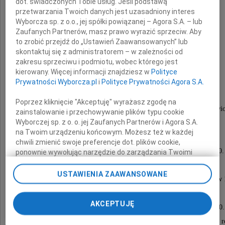
dot. świadczonych Tobie usług. Jeśli podstawą
przetwarzania Twoich danych jest uzasadniony interes
Wyborcza sp. z o.o., jej spółki powiązanej – Agora S.A. – lub
Zaufanych Partnerów, masz prawo wyrazić sprzeciw. Aby
Jacek Illg
to zrobić przejdź do „Ustawień Zaawansowanych” lub
skontaktuj się z administratorem – w zależności od
zakresu sprzeciwu i podmiotu, wobec którego jest
tłumacz, redaktor, wydawca,
kierowany. Więcej informacji znajdziesz w
Polityce
Prywatności Wyborcza.pl
i
Polityce Prywatności Agora S.A.
dobry Człowiek.
Poprzez kliknięcie "Akceptuję" wyrażasz zgodę na
Msza żałobna za duszę Zmarłego zostanie odprawi
zainstalowanie i przechowywanie plików typu cookie
Wyborczej sp. z o. o. jej Zaufanych Partnerów i Agora S.A.
w kościele Św. Michała Archanioła
na Twoim urządzeniu końcowym. Możesz też w każdej
przy ul. Gawronów 20 w Katowicach
chwili zmienić swoje preferencje dot. plików cookie,
w piątek 6 grudnia 2024 roku o godzinie 15.00.
ponownie wywołując narzędzie do zarządzania Twoimi
preferencjami dot. przetwarzania danych poprzez
Msza pogrzebowa odbędzie się
odnośnik „Ustawienia prywatności” w stopce serwisu i
USTAWIENIA ZAAWANSOWANE
w kościele Św. Wojciecha przy ul. Toporczyków 
przechodząc do sekcji „Ustawienia zaawansowane”.
Zmiana ustawień plików cookie możliwa jest także za
w Książu Wielkim (powiat Miechów),
pomocą ustawień przeglądarki.
AKCEPTUJĘ
w sobotę 7 grudnia 2024 roku o godzinie 13:00.
Urna z prochami Zmarłego zostanie złożona w krypcie r
My, nasi Zaufani Partnerzy i Agora S.A. możemy