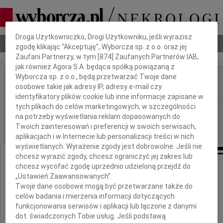
Dbamy o Twoją prywatność
Droga Użytkowniczko, Drogi Użytkowniku, jeśli wyrazisz
Nekrologi
Odeszli
Poradnik pogrzebowy
zgodę klikając "Akceptuję", Wyborcza sp. z o.o. oraz jej
Zaufani Partnerzy, w tym [
874
] Zaufanych Partnerów IAB,
jak również Agora S.A. będąca spółką powiązaną z
Wyborcza sp. z o.o., będą przetwarzać Twoje dane
Ela Rychard
osobowe takie jak adresy IP, adresy e-mail czy
IMIĘ I NAZWISKO:
identyfikatory plików cookie lub inne informacje zapisane w
tych plikach do celów marketingowych, w szczególności
Warszawa
REGION:
na potrzeby wyświetlania reklam dopasowanych do
27.11.2024
DATA EMISJI:
Twoich zainteresowań i preferencji w swoich serwisach,
aplikacjach i w Internecie lub personalizacji treści w nich
wyświetlanych. Wyrażenie zgody jest dobrowolne. Jeśli nie
chcesz wyrazić zgody, chcesz ograniczyć jej zakres lub
chcesz wycofać zgodę uprzednio udzieloną przejdź do
„Ustawień Zaawansowanych”.
Zmarła
Twoje dane osobowe mogą być przetwarzane także do
celów badania i mierzenia informacji dotyczących
funkcjonowania serwisów i aplikacji lub łączone z danymi
Ela Rychard
dot. świadczonych Tobie usług. Jeśli podstawą