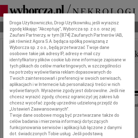
Dbamy o Twoją prywatność
Droga Użytkowniczko, Drogi Użytkowniku, jeśli wyrazisz
Nekrologi
Odeszli
Poradnik pogrzebowy
zgodę klikając "Akceptuję", Wyborcza sp. z o.o. oraz jej
Zaufani Partnerzy, w tym [
874
] Zaufanych Partnerów IAB,
jak również Agora S.A. będąca spółką powiązaną z
Wyborcza sp. z o.o., będą przetwarzać Twoje dane
Maria Tatur-Mieszkows
osobowe takie jak adresy IP, adresy e-mail czy
IMIĘ I NAZWISKO:
identyfikatory plików cookie lub inne informacje zapisane w
tych plikach do celów marketingowych, w szczególności
Warszawa
REGION:
na potrzeby wyświetlania reklam dopasowanych do
22.11.2024
DATA EMISJI:
Twoich zainteresowań i preferencji w swoich serwisach,
aplikacjach i w Internecie lub personalizacji treści w nich
wyświetlanych. Wyrażenie zgody jest dobrowolne. Jeśli nie
chcesz wyrazić zgody, chcesz ograniczyć jej zakres lub
chcesz wycofać zgodę uprzednio udzieloną przejdź do
Żegnamy ze smutkiem naszą Kochaną Panią Man
„Ustawień Zaawansowanych”.
Twoje dane osobowe mogą być przetwarzane także do
celów badania i mierzenia informacji dotyczących
funkcjonowania serwisów i aplikacji lub łączone z danymi
dot. świadczonych Tobie usług. Jeśli podstawą