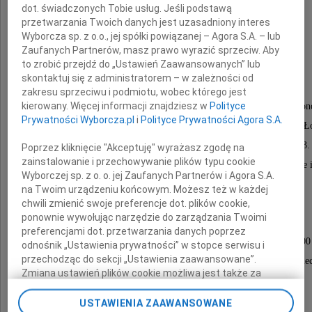
dot. świadczonych Tobie usług. Jeśli podstawą
przetwarzania Twoich danych jest uzasadniony interes
Pan
Wyborcza sp. z o.o., jej spółki powiązanej – Agora S.A. – lub
dr Henryk Bartczak
Zaufanych Partnerów, masz prawo wyrazić sprzeciw. Aby
to zrobić przejdź do „Ustawień Zaawansowanych” lub
skontaktuj się z administratorem – w zależności od
zakresu sprzeciwu i podmiotu, wobec którego jest
kierowany. Więcej informacji znajdziesz w
Polityce
Emerytowany nauczyciel akademicki Instytutu Ekon
Prywatności Wyborcza.pl
i
Polityce Prywatności Agora S.A.
Wydziału Ekonomiczno-Socjologicznego Uniwersytetu Ł
związany z naszą Uczelnią w latach 1964-2003.
Poprzez kliknięcie "Akceptuję" wyrażasz zgodę na
zainstalowanie i przechowywanie plików typu cookie
Ceniony i lubiany dydaktyk, zaangażowany w prace społeczne i
Wyborczej sp. z o. o. jej Zaufanych Partnerów i Agora S.A.
na Uniwersytecie Łódzkim.
na Twoim urządzeniu końcowym. Możesz też w każdej
chwili zmienić swoje preferencje dot. plików cookie,
ponownie wywołując narzędzie do zarządzania Twoimi
Uroczystości pogrzebowe odbędą się
preferencjami dot. przetwarzania danych poprzez
w dniu 18 listopada 2024 roku o godzinie 12:00
odnośnik „Ustawienia prywatności” w stopce serwisu i
przechodząc do sekcji „Ustawienia zaawansowane”.
na Cmentarzu Rzymskokatolickim p.w. św. Wojcie
Zmiana ustawień plików cookie możliwa jest także za
przy ul. Kurczaki 81 w Łodzi.
pomocą ustawień przeglądarki.
USTAWIENIA ZAAWANSOWANE