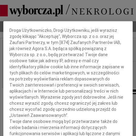
Dbamy o Twoją prywatność
Nekrologi
Odeszli
Poradnik pogrzebowy
Droga Użytkowniczko, Drogi Użytkowniku, jeśli wyrazisz
zgodę klikając "Akceptuję", Wyborcza sp. z o.o. oraz jej
Zaufani Partnerzy, w tym [
874
] Zaufanych Partnerów IAB,
jak również Agora S.A. będąca spółką powiązaną z
Henryk Bartczak
IMIĘ I NAZWISKO:
Wyborcza sp. z o.o., będą przetwarzać Twoje dane
osobowe takie jak adresy IP, adresy e-mail czy
identyfikatory plików cookie lub inne informacje zapisane w
Łódź
REGION:
tych plikach do celów marketingowych, w szczególności
18.11.2024
DATA EMISJI:
na potrzeby wyświetlania reklam dopasowanych do
Twoich zainteresowań i preferencji w swoich serwisach,
aplikacjach i w Internecie lub personalizacji treści w nich
wyświetlanych. Wyrażenie zgody jest dobrowolne. Jeśli nie
chcesz wyrazić zgody, chcesz ograniczyć jej zakres lub
chcesz wycofać zgodę uprzednio udzieloną przejdź do
Z głębokim żalem zawiadamiamy,
„Ustawień Zaawansowanych”.
Twoje dane osobowe mogą być przetwarzane także do
że w dniu 8 listopada 2024 roku zmarł
celów badania i mierzenia informacji dotyczących
funkcjonowania serwisów i aplikacji lub łączone z danymi