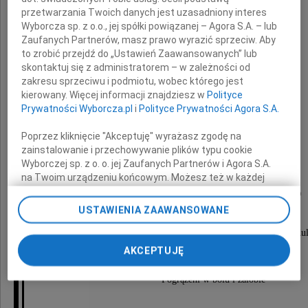
przetwarzania Twoich danych jest uzasadniony interes
Wyborcza sp. z o.o., jej spółki powiązanej – Agora S.A. – lub
Zaufanych Partnerów, masz prawo wyrazić sprzeciw. Aby
to zrobić przejdź do „Ustawień Zaawansowanych” lub
skontaktuj się z administratorem – w zależności od
mgr Jan Wieczorek
zakresu sprzeciwu i podmiotu, wobec którego jest
kierowany. Więcej informacji znajdziesz w
Polityce
Prywatności Wyborcza.pl
i
Polityce Prywatności Agora S.A.
długoletni pedagog szkół częstochowskich.
Poprzez kliknięcie "Akceptuję" wyrażasz zgodę na
zainstalowanie i przechowywanie plików typu cookie
Wyborczej sp. z o. o. jej Zaufanych Partnerów i Agora S.A.
Nabożeństwo żałobne odbędzie się
na Twoim urządzeniu końcowym. Możesz też w każdej
chwili zmienić swoje preferencje dot. plików cookie,
dnia 11 września 2010 roku o godzinie 13.00
ponownie wywołując narzędzie do zarządzania Twoimi
USTAWIENIA ZAAWANSOWANE
w kościele na Cmentarzu Kule,
preferencjami dot. przetwarzania danych poprzez
odnośnik „Ustawienia prywatności” w stopce serwisu i
po którym odbędzie się pogrzeb na Cmentarzu Kul
przechodząc do sekcji „Ustawienia zaawansowane”.
AKCEPTUJĘ
Zmiana ustawień plików cookie możliwa jest także za
pomocą ustawień przeglądarki.
Pogrążeni w bólu i żałobie
My, nasi Zaufani Partnerzy i Agora S.A. możemy