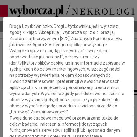
Dbamy o Twoją prywatność
Nekrologi
Odeszli
Poradnik pogrzebowy
Droga Użytkowniczko, Drogi Użytkowniku, jeśli wyrazisz
zgodę klikając "Akceptuję", Wyborcza sp. z o.o. oraz jej
Zaufani Partnerzy, w tym [
872
] Zaufanych Partnerów IAB,
jak również Agora S.A. będąca spółką powiązaną z
Jan Wieczorek
Wyborcza sp. z o.o., będą przetwarzać Twoje dane
IMIĘ I NAZWISKO:
osobowe takie jak adresy IP, adresy e-mail czy
identyfikatory plików cookie lub inne informacje zapisane w
Częstochowa
REGION:
tych plikach do celów marketingowych, w szczególności
na potrzeby wyświetlania reklam dopasowanych do
10.09.2010
DATA EMISJI:
Twoich zainteresowań i preferencji w swoich serwisach,
aplikacjach i w Internecie lub personalizacji treści w nich
wyświetlanych. Wyrażenie zgody jest dobrowolne. Jeśli nie
chcesz wyrazić zgody, chcesz ograniczyć jej zakres lub
Z głębokim smutkiem i żalem zawiadamiamy,
chcesz wycofać zgodę uprzednio udzieloną przejdź do
że w dniu 2 września 2010 roku
„Ustawień Zaawansowanych”.
zmarł śmiercią nieoczekiwaną w wieku 65 lat
Twoje dane osobowe mogą być przetwarzane także do
ukochany Mąż, Tata i Dziadek
celów badania i mierzenia informacji dotyczących
funkcjonowania serwisów i aplikacji lub łączone z danymi
dot. świadczonych Tobie usług. Jeśli podstawą