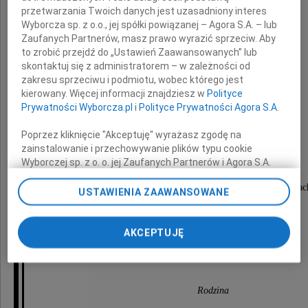
Profesor
przetwarzania Twoich danych jest uzasadniony interes
Wyborcza sp. z o.o., jej spółki powiązanej – Agora S.A. – lub
Zaufanych Partnerów, masz prawo wyrazić sprzeciw. Aby
Jan Molenda
to zrobić przejdź do „Ustawień Zaawansowanych” lub
skontaktuj się z administratorem – w zależności od
zakresu sprzeciwu i podmiotu, wobec którego jest
Historyk
kierowany. Więcej informacji znajdziesz w
Polityce
Prywatności Wyborcza.pl
i
Polityce Prywatności Agora S.A.
Poprzez kliknięcie "Akceptuję" wyrażasz zgodę na
zainstalowanie i przechowywanie plików typu cookie
Msza święta żałobna odprawiona zostanie
Wyborczej sp. z o. o. jej Zaufanych Partnerów i Agora S.A.
12 listopada 2024 roku o godzinie 12:00
na Twoim urządzeniu końcowym. Możesz też w każdej
w kościele św. Boromeusza na Starych Powązkac
chwili zmienić swoje preferencje dot. plików cookie,
USTAWIENIA ZAAWANSOWANE
ponownie wywołując narzędzie do zarządzania Twoimi
preferencjami dot. przetwarzania danych poprzez
odnośnik „Ustawienia prywatności” w stopce serwisu i
AKCEPTUJĘ
O czym zawiadamia
przechodząc do sekcji „Ustawienia zaawansowane”.
pogrążona w głębokim smutku
Zmiana ustawień plików cookie możliwa jest także za
pomocą ustawień przeglądarki.
Rodzina
My, nasi Zaufani Partnerzy i Agora S.A. możemy