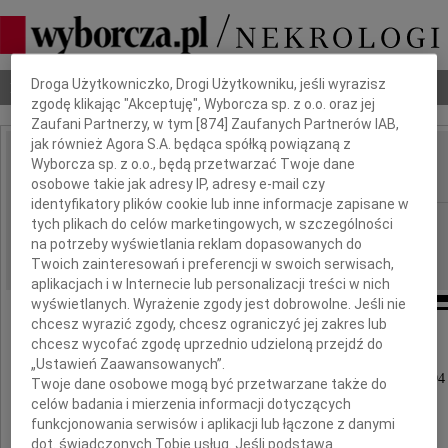
Dbamy o Twoją prywatność
Droga Użytkowniczko, Drogi Użytkowniku, jeśli wyrazisz
Nekrologi
Odeszli
Poradnik pogrzebowy
zgodę klikając "Akceptuję", Wyborcza sp. z o.o. oraz jej
Zaufani Partnerzy, w tym [
874
] Zaufanych Partnerów IAB,
jak również Agora S.A. będąca spółką powiązaną z
Jan Molenda
Wyborcza sp. z o.o., będą przetwarzać Twoje dane
IMIĘ I NAZWISKO:
osobowe takie jak adresy IP, adresy e-mail czy
identyfikatory plików cookie lub inne informacje zapisane w
cała Polska
tych plikach do celów marketingowych, w szczególności
REGION:
na potrzeby wyświetlania reklam dopasowanych do
06.11.2024
DATA EMISJI:
Twoich zainteresowań i preferencji w swoich serwisach,
aplikacjach i w Internecie lub personalizacji treści w nich
wyświetlanych. Wyrażenie zgody jest dobrowolne. Jeśli nie
chcesz wyrazić zgody, chcesz ograniczyć jej zakres lub
chcesz wycofać zgodę uprzednio udzieloną przejdź do
„Ustawień Zaawansowanych”.
Dnia 30 października 2024 roku zmarł w wieku 94 
Twoje dane osobowe mogą być przetwarzane także do
celów badania i mierzenia informacji dotyczących
funkcjonowania serwisów i aplikacji lub łączone z danymi
dot. świadczonych Tobie usług. Jeśli podstawą