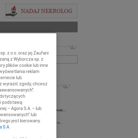
 nekrologów i wspomnień
zwisko lub numer ogłoszenia:
. z o.o. oraz jej Zaufani
ązaną z Wyborcza sp. z
ry plików cookie lub inne
+ szukanie zaawansowane
wyświetlania reklam
ernecie lub
KROLOGI
sz wyrazić zgody, chcesz
 Zaawansowanych”.
 Pliszkiewicz
05.08.2026
Warszawa
 dotyczących
utkiem żegnamy Profesora Marka...
li podstawą
anna Szymańska
04.08.2026
Warszawa
nej – Agora S.A. – lub
 miłość mogła uzdrawiać a łzy wskrzeszać...
aawansowanych” lub
ej Gołaszewski
04.08.2026
Warszawa
rego jest kierowany.
lkim smutkiem przyjęliśmy wiadomość o...
a S.A.
ej Perzanowski
03.08.2026
Warszawa
bokim smutkiem i niedowierzaniem...