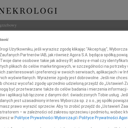
ogrzebowy
Szukaj
tność
Imię i na
ogi Użytkowniku, jeśli wyrazisz zgodę klikając "Akceptuję", Wyborcza sp
 Zaufanych Partnerów IAB, jak również Agora S.A. będąca spółką powi
Twoje dane osobowe takie jak adresy IP, adresy e-mail czy identyfikato
 tych plikach do celów marketingowych, w szczególności na potrzeby 
 zainteresowań i preferencji w swoich serwisach, aplikacjach i w Int
INNE NE
w nich wyświetlanych. Wyrażenie zgody jest dobrowolne. Jeśli nie chce
 lub chcesz wycofać zgodę uprzednio udzieloną przejdź do „Ustawień
Marek
gą być przetwarzane także do celów badania i mierzenia informacji
Ze sm
w i aplikacji lub łączone z danymi dot. świadczonych Tobie usług. Jeś
Mari
ecznie wspominamy zmarłych
nych jest uzasadniony interes Wyborcza sp. z o.o., jej spółki powiąza
Gdyby
masz prawo wyrazić sprzeciw. Aby to zrobić przejdź do „Ustawień Z
Andrz
istratorem – w zależności od zakresu sprzeciwu i podmiotu, wobec któ
Dyrygentów
Z wie
dziesz w
Polityce Prywatności Wyborcza.pl
i
Polityce Prywatności Agor
Andrz
Z głę
i