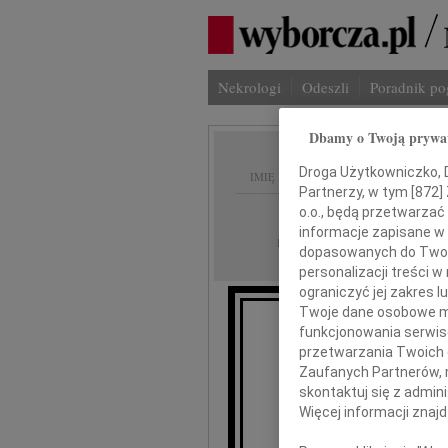
Nekrologi
Odeszli
Poradnik p
Dbamy o Twoją prywa
Droga Użytkowniczko, Dr
IMIĘ I NAZWISKO:
Partnerzy, w tym [
872
]
o.o., będą przetwarzać 
Warszawa
REGION:
informacje zapisane w
31.10.2024
DATA EMISJI:
dopasowanych do Twoich
personalizacji treści 
ograniczyć jej zakres
Twoje dane osobowe mo
funkcjonowania serwisó
Serd
przetwarzania Twoich da
Zaufanych Partnerów, 
skontaktuj się z admin
Więcej informacji znaj