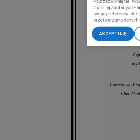
Poprzez kliknięcie "Ak
z o. o. jej Zaufanych 
swoje preferencje dot.
przetwarzania danych 
„Ustawienia zaawansow
AKCEPTUJĘ
U
My, nasi Zaufani Part
dokładnych danych geol
Przechowywanie informa
Żyje
treści, badnie odbiorcó
myśl
Towarzystwo Przy
Chór Akad