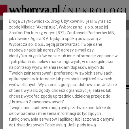
Dbamy o Twoją prywatność
Droga Użytkowniczko, Drogi Użytkowniku, jeśli wyrazisz
Nekrologi
Odeszli
Poradnik pogrzebowy
zgodę klikając "Akceptuję", Wyborcza sp. z o.o. oraz jej
Zaufani Partnerzy, w tym [
872
] Zaufanych Partnerów IAB,
jak również Agora S.A. będąca spółką powiązaną z
Wyborcza sp. z o.o., będą przetwarzać Twoje dane
Ryszard Kołaczyk
osobowe takie jak adresy IP, adresy e-mail czy
IMIĘ I NAZWISKO:
identyfikatory plików cookie lub inne informacje zapisane w
tych plikach do celów marketingowych, w szczególności
Warszawa
REGION:
na potrzeby wyświetlania reklam dopasowanych do
08.11.2024
DATA EMISJI:
Twoich zainteresowań i preferencji w swoich serwisach,
aplikacjach i w Internecie lub personalizacji treści w nich
wyświetlanych. Wyrażenie zgody jest dobrowolne. Jeśli nie
chcesz wyrazić zgody, chcesz ograniczyć jej zakres lub
chcesz wycofać zgodę uprzednio udzieloną przejdź do
„Ustawień Zaawansowanych”.
11 listopada 2024 roku mija 25 rocznica śmierci
Twoje dane osobowe mogą być przetwarzane także do
mojego Najukochańszego Taty
celów badania i mierzenia informacji dotyczących
funkcjonowania serwisów i aplikacji lub łączone z danymi
dot. świadczonych Tobie usług. Jeśli podstawą
inż.