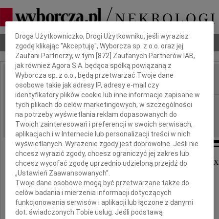
Dbamy o Twoją prywatność
Droga Użytkowniczko, Drogi Użytkowniku, jeśli wyrazisz
Nekrologi
Odeszli
Poradnik pogrzebowy
zgodę klikając "Akceptuję", Wyborcza sp. z o.o. oraz jej
Zaufani Partnerzy, w tym [
872
] Zaufanych Partnerów IAB,
jak również Agora S.A. będąca spółką powiązaną z
Wyborcza sp. z o.o., będą przetwarzać Twoje dane
osobowe takie jak adresy IP, adresy e-mail czy
IMIĘ I NAZWISKO:
identyfikatory plików cookie lub inne informacje zapisane w
Wrocław
tych plikach do celów marketingowych, w szczególności
REGION:
na potrzeby wyświetlania reklam dopasowanych do
23.10.2024
DATA EMISJI:
Twoich zainteresowań i preferencji w swoich serwisach,
aplikacjach i w Internecie lub personalizacji treści w nich
wyświetlanych. Wyrażenie zgody jest dobrowolne. Jeśli nie
chcesz wyrazić zgody, chcesz ograniczyć jej zakres lub
Dyrektorowi, Koledze, Przyjacielowi Liceum nr 
chcesz wycofać zgodę uprzednio udzieloną przejdź do
„Ustawień Zaawansowanych”.
Twoje dane osobowe mogą być przetwarzane także do
Markowi Łaźniakowi
celów badania i mierzenia informacji dotyczących
funkcjonowania serwisów i aplikacji lub łączone z danymi
wyrazy głębokiego współczucia
dot. świadczonych Tobie usług. Jeśli podstawą