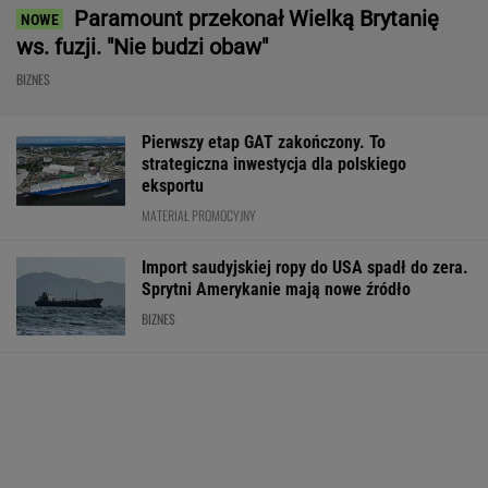
Rekord w Orlenie i nagła reakcja byłego
prezesa. Poszło o kierowców
BIZNES
Fala zarzutów wobec
Nowe eLicytacje
Rynek pracy: S
Orlenu. Fąfara nie
ruszyły pełną parą.
bezrobocia w gó
wytrzymał i
Dużo samochodów w
Gdzie najtrudnie
odpowiedział
dobrej cenie
etat?
WALUTY I GIEŁDA