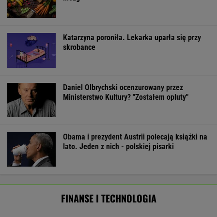
BIZNES
Pierwszy etap GAT zakończony. To
strategiczna inwestycja dla polskiego
eksportu
MATERIAŁ PROMOCYJNY
Import saudyjskiej ropy do USA spadł do zera.
Sprytni Amerykanie mają nowe źródło
BIZNES