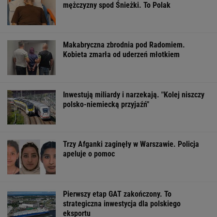
WSPÓŁPRACA PŁATNA Z WYBORCZA.PL
ZROZUM, POZNAJ, ODKRYWAJ
SEKCJA Z SUBSKRYPCJĄ
Więcej niż dobra kupa. Błonnik dba też o
mózg
Katarzyna poroniła. Lekarka uparła się przy
skrobance
Daniel Olbrychski ocenzurowany przez
Ministerstwo Kultury? "Zostałem opluty"
Obama i prezydent Austrii polecają książki na
lato. Jeden z nich - polskiej pisarki