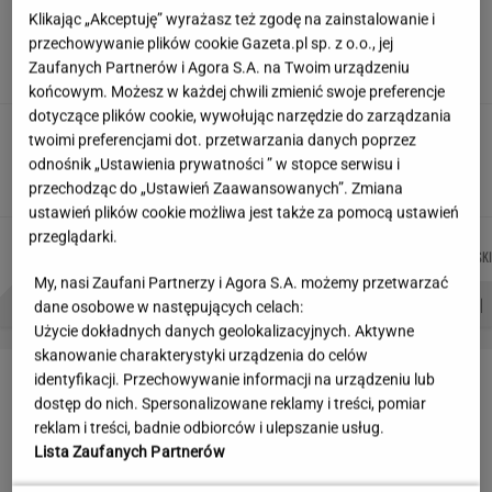
Partnerka Litewki po jego
Klikając „Akceptuję” wyrażasz też zgodę na zainstalowanie i
śmierci: Niektórzy zlecieli się jak sępy
przechowywanie plików cookie Gazeta.pl sp. z o.o., jej
Zaufanych Partnerów i Agora S.A. na Twoim urządzeniu
SUBSKRYPCJA
końcowym. Możesz w każdej chwili zmienić swoje preferencje
dotyczące plików cookie, wywołując narzędzie do zarządzania
Makabryczna zbrodnia pod Radomiem. Policja
twoimi preferencjami dot. przetwarzania danych poprzez
zatrzymała podejrzanych
odnośnik „Ustawienia prywatności ” w stopce serwisu i
przechodząc do „Ustawień Zaawansowanych”. Zmiana
ustawień plików cookie możliwa jest także za pomocą ustawień
przeglądarki.
MARCIN
JAKUB
MACIEK
MIŁOSZ
Autorzy:
KOZŁOWSKI
BALCERSKI
KUCHARCZYK
WIATROWSKI
My, nasi Zaufani Partnerzy i Agora S.A. możemy przetwarzać
PROBLEMY POLSKICH SIATKARZY
ZNAK Z '30'
WISŁAWA SZYMBORSKA
dane osobowe w następujących celach:
Użycie dokładnych danych geolokalizacyjnych. Aktywne
skanowanie charakterystyki urządzenia do celów
LETNIE OKAZJE
identyfikacji. Przechowywanie informacji na urządzeniu lub
dostęp do nich. Spersonalizowane reklamy i treści, pomiar
reklam i treści, badnie odbiorców i ulepszanie usług.
Lista Zaufanych Partnerów