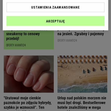
USTAWIENIA ZAAWANSOWANE
AKCEPTUJĘ
Czyszczenie magazynów
Ten karmelowy kuferek od
Ralph Lauren - zamszowe
polskiej marki będzie idealny
sneakersy to cenowy
na jesień. Zgrabny i pojemny
przebój!
OFERTY AVANTI24
OFERTY AVANTI24
"Uratował moje cienkie
Urlop nad polskim morzem nie
paznokcie po zdjęciu hybrydy,
musi być drogi. Bestsellerowe
szybko je wzmocnił". Ten
hotele znaleźliśmy w mega