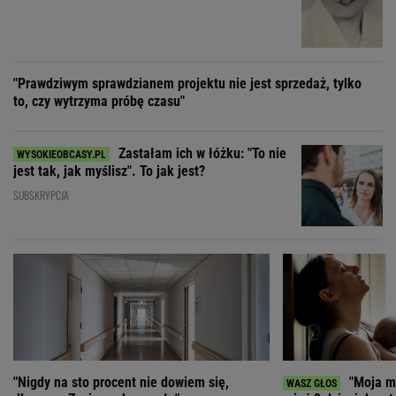
jest tak, jak myślisz". To jak jest?
SUBSKRYPCJA
"Nigdy na sto procent nie dowiem się,
"Moja ma
dlaczego Zosia zachorowała"
mieć 3 dzieci, bo st
ZOBACZ WSZYSTKIE
Wybierz miasto
PEŁNA POGODA