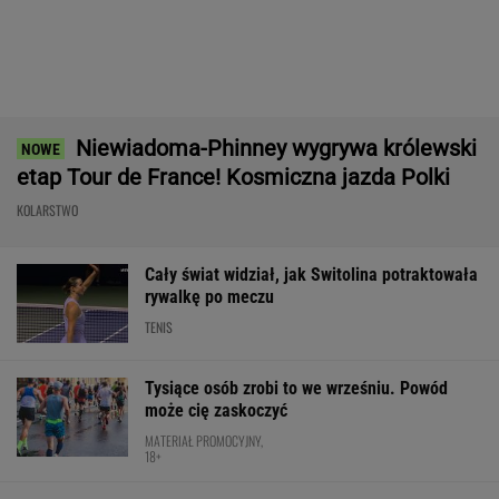
Polacy pokochali tego SUV-a premium! Trzeba
przyznać, że Japończycy znają się na rzeczy.
A oferta? Genialna!
REKLAMA MAZDA
Oto klasyfikacja generalna Tour de
France po tym, co zrobiła Niewiadoma-
Phinney
KOLARSTWO
Rosja wraca, ale do Polski nie
przyleci. Polscy siatkarze reagują. "Nie
rozumiem"