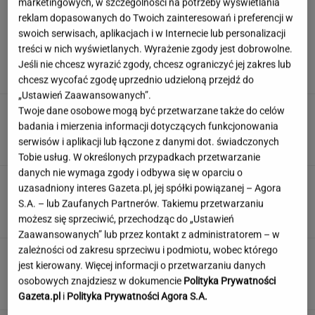
marketingowych, w szczególności na potrzeby wyświetlania
reklam dopasowanych do Twoich zainteresowań i preferencji w
swoich serwisach, aplikacjach i w Internecie lub personalizacji
Silne burze uderzyły w Polskę. Ponad
treści w nich wyświetlanych. Wyrażenie zgody jest dobrowolne.
1300 interwencji, cztery osoby ranne
Jeśli nie chcesz wyrazić zgody, chcesz ograniczyć jej zakres lub
chcesz wycofać zgodę uprzednio udzieloną przejdź do
„Ustawień Zaawansowanych”.
Porównał Nawrockiego do Shreka. Nagły
Twoje dane osobowe mogą być przetwarzane także do celów
zwrot w sprawie
badania i mierzenia informacji dotyczących funkcjonowania
serwisów i aplikacji lub łączone z danymi dot. świadczonych
Tobie usług. W określonych przypadkach przetwarzanie
danych nie wymaga zgody i odbywa się w oparciu o
Rozpoznasz te polskie aktorki na zdjęciach?
uzasadniony interes Gazeta.pl, jej spółki powiązanej – Agora
Zgarnij tutaj okrągłe 12/12!
S.A. – lub Zaufanych Partnerów. Takiemu przetwarzaniu
możesz się sprzeciwić, przechodząc do „Ustawień
Zaawansowanych” lub przez kontakt z administratorem – w
zależności od zakresu sprzeciwu i podmiotu, wobec którego
Jeden wakacyjny nawyk może mieć
jest kierowany. Więcej informacji o przetwarzaniu danych
nieprzyjemne konsekwencje. Też tak robisz?
osobowych znajdziesz w dokumencie
Polityka Prywatności
MATERIAŁ PROMOCYJNY
Gazeta.pl
i
Polityka Prywatności Agora S.A.