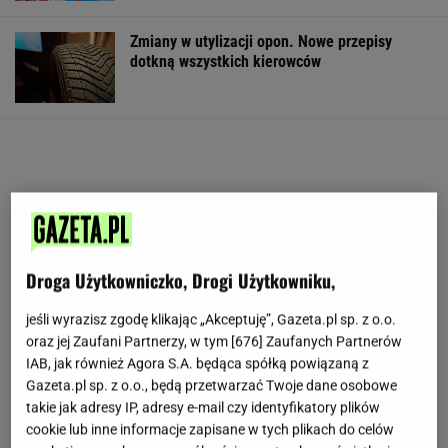
Zmiany w utylizacji opon. Nowe przepisy
dotkną wszystkich kierowców
Droga Użytkowniczko, Drogi Użytkowniku,
jeśli wyrazisz zgodę klikając „Akceptuję”, Gazeta.pl sp. z o.o.
oraz jej Zaufani Partnerzy, w tym [
676
] Zaufanych Partnerów
IAB, jak również Agora S.A. będąca spółką powiązaną z
Gazeta.pl sp. z o.o., będą przetwarzać Twoje dane osobowe
takie jak adresy IP, adresy e-mail czy identyfikatory plików
cookie lub inne informacje zapisane w tych plikach do celów