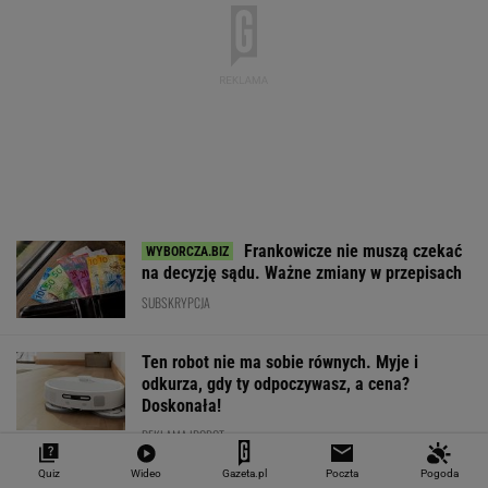
EUR
USD
CHF
GBP
WIG
4,2995
3,7184
4,6044
5,0196
151 782,92
-0,06%
-0,42%
0,19%
-0,07%
-0,24%
SPRAWDŹ NOTOWANIA
Notowania dostarcza VIA24ONLINE
MATERIAŁY PROMOCYJNE
PRZEWAGA DZIĘKI TECHNICE
Quiz
Wideo
Gazeta.pl
Poczta
Pogoda