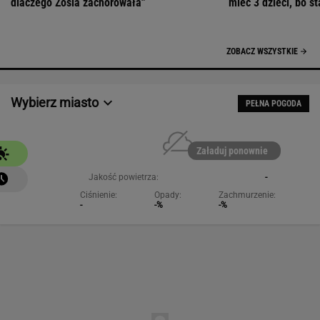
Załaduj ponownie
Jakość powietrza:
-
Ciśnienie:
Opady:
Zachmurzenie:
-
-%
-%