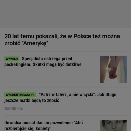
Specjalista ostrzega przed
pocketingiem. Skutki mogą być dotkliwe
"Patrz w talerz, a nie w cycki". Jak długo
jeszcze matki będą to znosić
SUBSKRYPCJA
Dowódca musiał dać im pozwolenie: "Ależ
rozbierajcie się, kobiety"
"Prawdziwym sprawdzianem projektu nie jest sprzedaż, tylko
to, czy wytrzyma próbę czasu"
Zastałam ich w łóżku: "To nie