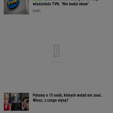
Wiesz, z czego słyną?
Śmiertelne potrącenie Łukasza Litewki.
Kierowca przerwał milczenie
Wypadek w Wielkopolsce. Policja: Kobieta
zostawiła swojego syna
Iran. Media: Modżtaba Chamenei jest
w stanie krytycznym
Co z Przemysławem Czarnkiem? Prezes PiS
mówi jasno