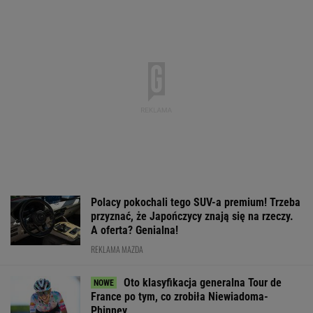
SUBSKRYPCJA
Brat Grbicia radzi mu nie wracać do Serbii. "To
przerażające"
SIATKÓWKA
Konkurencja nie nadąża za jego tempem.
Toyota Corolla Cross rozgrzała rynek i
pokazuje, kto tu rozdaje karty!
MATERIAŁ PROMOCYJNY
Media: To się dzieje! Legia dopina wielki
transfer