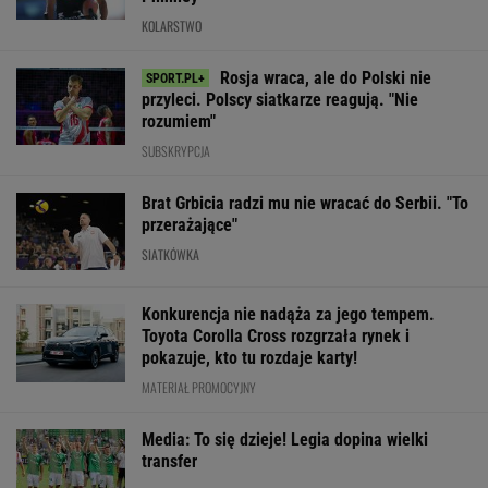
Barcelona
Polka próbowała
Nagły zwrot. Tr
zakpi z Realu Madryt.
przepłynąć Bałtyk
Lecha ogłasza.
Cała Hiszpania żyje
wpław. Oto do czego
to mocno rozwa
jednym transferem
to doprowadziło
SUBSKRYPCJA
WIĘCEJ NIŻ WYNIK. SUBSKRYBUJ
POLITYKA