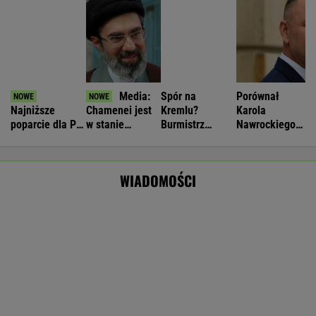
1300 interwencji strażaków
Nie będzie nowej umowy TVP z Kościołem.
Obowiązuje ta podpisana przez Kurskiego
MARCIN KOZŁOWSKI
Raport wywiadu USA. "WSJ": Putin może
zaatakować NATO nawet tej jesieni