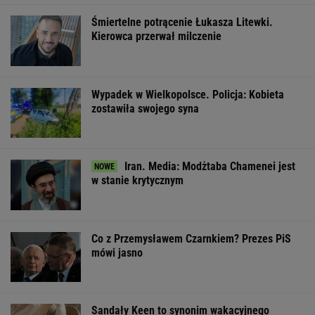
Sandały Keen to synonim wakacyjnego
komfortu - teraz tańsze o niemal 100 zł
OFERTY AVANTI24
Pustki w kurorcie nad
My podajemy dwa
Nowe
morzem. "Z roku na
nazwiska, ty
informacje o
rok turystów jest coraz
dopasowujesz trzecie.
mężczyźnie spo
mniej"
Co łączy te osoby?
Śnieżki. To Pol
ŻYĆ LEPIEJ