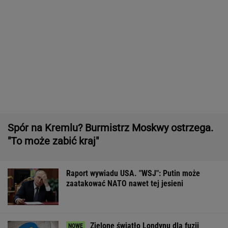
Zielone światło Londynu dla fuzji
właściciela TVN. "Nie budzi obaw"
BIZNES
Pytamy o 15 osób, których wstyd nie znać.