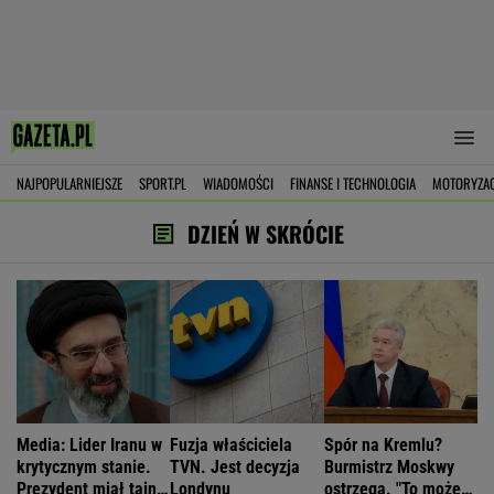
NAJPOPULARNIEJSZE
SPORT.PL
WIADOMOŚCI
FINANSE I TECHNOLOGIA
MOTORYZA
DZIEŃ W SKRÓCIE
Media: Lider Iranu w
Fuzja właściciela
Spór na Kremlu?
krytycznym stanie.
TVN. Jest decyzja
Burmistrz Moskwy
Prezydent miał tajne
Londynu
ostrzega. "To może