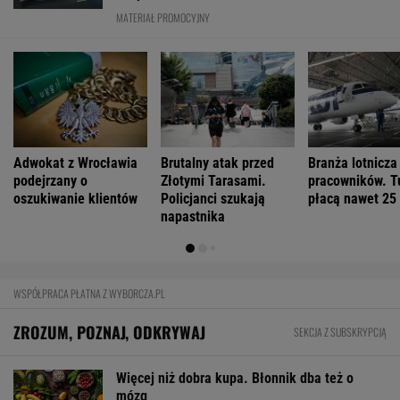
FINANSE I TECHNOLOGIA
Paramount przekonał Wielką Brytanię
ws. fuzji. "Nie budzi obaw"