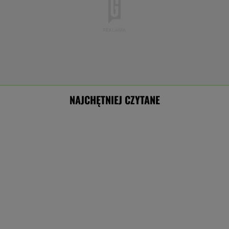
NAJCHĘTNIEJ CZYTANE
Spór na Kremlu? Burmistrz Moskwy ostrzega.
"To może zabić kraj"
Raport wywiadu USA. "WSJ": Putin może
zaatakować NATO nawet tej jesieni