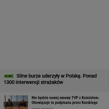
Czeska policja ustaliła tożsamość
mężczyzny spod Śnieżki. To Polak
Makabryczna zbrodnia pod Radomiem.
Kobieta zmarła od uderzeń młotkiem
Inwestują miliardy i narzekają. "Kolej niszczy
polsko-niemiecką przyjaźń"
Trzy Afganki zaginęły w Warszawie. Policja
apeluje o pomoc