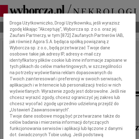
Dbamy o Twoją prywatność
Droga Użytkowniczko, Drogi Użytkowniku, jeśli wyrazisz
Nekrologi
Odeszli
Poradnik pogrzebowy
zgodę klikając "Akceptuję", Wyborcza sp. z o.o. oraz jej
Zaufani Partnerzy, w tym [
872
] Zaufanych Partnerów IAB,
jak również Agora S.A. będąca spółką powiązaną z
Wyborcza sp. z o.o., będą przetwarzać Twoje dane
Bogusław Szwedowicz
osobowe takie jak adresy IP, adresy e-mail czy
IMIĘ I NAZWISKO:
identyfikatory plików cookie lub inne informacje zapisane w
tych plikach do celów marketingowych, w szczególności
Warszawa
REGION:
na potrzeby wyświetlania reklam dopasowanych do
17.10.2024
DATA EMISJI:
Twoich zainteresowań i preferencji w swoich serwisach,
aplikacjach i w Internecie lub personalizacji treści w nich
wyświetlanych. Wyrażenie zgody jest dobrowolne. Jeśli nie
chcesz wyrazić zgody, chcesz ograniczyć jej zakres lub
chcesz wycofać zgodę uprzednio udzieloną przejdź do
„Ustawień Zaawansowanych”.
W dniu 1 października 2024 odszedł
Twoje dane osobowe mogą być przetwarzane także do
celów badania i mierzenia informacji dotyczących
Bogusław Szwedowicz
funkcjonowania serwisów i aplikacji lub łączone z danymi
dot. świadczonych Tobie usług. Jeśli podstawą