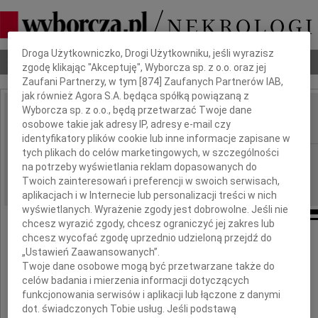
Dbamy o Twoją prywatność
Droga Użytkowniczko, Drogi Użytkowniku, jeśli wyrazisz
Nekrologi
Odeszli
Poradnik pogrzebowy
zgodę klikając "Akceptuję", Wyborcza sp. z o.o. oraz jej
Zaufani Partnerzy, w tym [
874
] Zaufanych Partnerów IAB,
jak również Agora S.A. będąca spółką powiązaną z
Wyborcza sp. z o.o., będą przetwarzać Twoje dane
Andrzej Wajda
osobowe takie jak adresy IP, adresy e-mail czy
IMIĘ I NAZWISKO:
identyfikatory plików cookie lub inne informacje zapisane w
tych plikach do celów marketingowych, w szczególności
Warszawa
REGION:
na potrzeby wyświetlania reklam dopasowanych do
07.10.2024
DATA EMISJI:
Twoich zainteresowań i preferencji w swoich serwisach,
aplikacjach i w Internecie lub personalizacji treści w nich
wyświetlanych. Wyrażenie zgody jest dobrowolne. Jeśli nie
chcesz wyrazić zgody, chcesz ograniczyć jej zakres lub
chcesz wycofać zgodę uprzednio udzieloną przejdź do
„Ustawień Zaawansowanych”.
Osiem lat temu,
Twoje dane osobowe mogą być przetwarzane także do
9 października 2016 roku,
odszedł od nas
celów badania i mierzenia informacji dotyczących
funkcjonowania serwisów i aplikacji lub łączone z danymi
dot. świadczonych Tobie usług. Jeśli podstawą