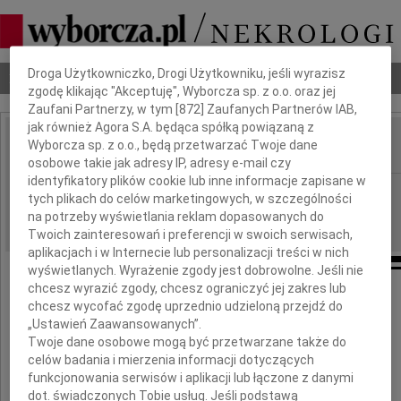
Dbamy o Twoją prywatność
Droga Użytkowniczko, Drogi Użytkowniku, jeśli wyrazisz
Nekrologi
Odeszli
Poradnik pogrzebowy
zgodę klikając "Akceptuję", Wyborcza sp. z o.o. oraz jej
Zaufani Partnerzy, w tym [
872
] Zaufanych Partnerów IAB,
jak również Agora S.A. będąca spółką powiązaną z
Wyborcza sp. z o.o., będą przetwarzać Twoje dane
IMIĘ I NAZWISKO:
osobowe takie jak adresy IP, adresy e-mail czy
identyfikatory plików cookie lub inne informacje zapisane w
Zielona Góra
REGION:
tych plikach do celów marketingowych, w szczególności
04.10.2024
na potrzeby wyświetlania reklam dopasowanych do
DATA EMISJI:
Twoich zainteresowań i preferencji w swoich serwisach,
aplikacjach i w Internecie lub personalizacji treści w nich
wyświetlanych. Wyrażenie zgody jest dobrowolne. Jeśli nie
chcesz wyrazić zgody, chcesz ograniczyć jej zakres lub
chcesz wycofać zgodę uprzednio udzieloną przejdź do
Panu
„Ustawień Zaawansowanych”.
Twoje dane osobowe mogą być przetwarzane także do
Marcinowi Jabłońskiemu
celów badania i mierzenia informacji dotyczących
funkcjonowania serwisów i aplikacji lub łączone z danymi
dot. świadczonych Tobie usług. Jeśli podstawą
Marszałkowski Województwa Lubuskiego