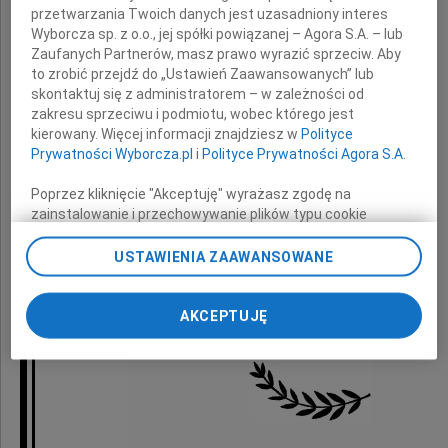
przetwarzania Twoich danych jest uzasadniony interes
Wyborcza sp. z o.o., jej spółki powiązanej – Agora S.A. – lub
wyrazy głębokiego współczucia
Zaufanych Partnerów, masz prawo wyrazić sprzeciw. Aby
to zrobić przejdź do „Ustawień Zaawansowanych” lub
z powodu śmierci
skontaktuj się z administratorem – w zależności od
zakresu sprzeciwu i podmiotu, wobec którego jest
kierowany. Więcej informacji znajdziesz w
Polityce
Prywatności Wyborcza.pl
i
Polityce Prywatności Agora S.A.
Matki
Poprzez kliknięcie "Akceptuję" wyrażasz zgodę na
zainstalowanie i przechowywanie plików typu cookie
Wyborczej sp. z o. o. jej Zaufanych Partnerów i Agora S.A.
na Twoim urządzeniu końcowym. Możesz też w każdej
USTAWIENIA ZAAWANSOWANE
Pracownicy Wielospecjalistycznego
chwili zmienić swoje preferencje dot. plików cookie,
ponownie wywołując narzędzie do zarządzania Twoimi
preferencjami dot. przetwarzania danych poprzez
Szpitala Wojewódzkiego w Gorzowie Wlkp.
AKCEPTUJĘ
odnośnik „Ustawienia prywatności” w stopce serwisu i
przechodząc do sekcji „Ustawienia zaawansowane”.
Zmiana ustawień plików cookie możliwa jest także za
pomocą ustawień przeglądarki.
My, nasi Zaufani Partnerzy i Agora S.A. możemy