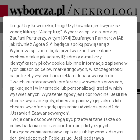
Dbamy o Twoją prywatność
Droga Użytkowniczko, Drogi Użytkowniku, jeśli wyrazisz
Nekrologi
Odeszli
Poradnik pogrzebowy
zgodę klikając "Akceptuję", Wyborcza sp. z o.o. oraz jej
Zaufani Partnerzy, w tym [
874
] Zaufanych Partnerów IAB,
jak również Agora S.A. będąca spółką powiązaną z
Wyborcza sp. z o.o., będą przetwarzać Twoje dane
IMIĘ I NAZWISKO:
osobowe takie jak adresy IP, adresy e-mail czy
identyfikatory plików cookie lub inne informacje zapisane w
Bydgoszcz
REGION:
tych plikach do celów marketingowych, w szczególności
09.09.2010
na potrzeby wyświetlania reklam dopasowanych do
DATA EMISJI:
Twoich zainteresowań i preferencji w swoich serwisach,
aplikacjach i w Internecie lub personalizacji treści w nich
wyświetlanych. Wyrażenie zgody jest dobrowolne. Jeśli nie
chcesz wyrazić zgody, chcesz ograniczyć jej zakres lub
chcesz wycofać zgodę uprzednio udzieloną przejdź do
Drogiemu Koledze
„Ustawień Zaawansowanych”.
Twoje dane osobowe mogą być przetwarzane także do
celów badania i mierzenia informacji dotyczących
funkcjonowania serwisów i aplikacji lub łączone z danymi
Waldemarowi Zbytkowi
dot. świadczonych Tobie usług. Jeśli podstawą