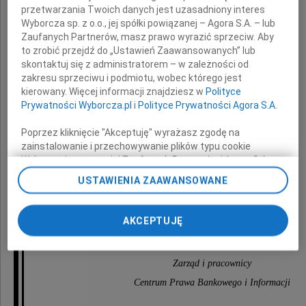
przetwarzania Twoich danych jest uzasadniony interes
Wyborcza sp. z o.o., jej spółki powiązanej – Agora S.A. – lub
Dyrektorowi wydawnictwa
Zaufanych Partnerów, masz prawo wyrazić sprzeciw. Aby
to zrobić przejdź do „Ustawień Zaawansowanych” lub
skontaktuj się z administratorem – w zależności od
zakresu sprzeciwu i podmiotu, wobec którego jest
wyrazy serdecznego współczucia
kierowany. Więcej informacji znajdziesz w
Polityce
z powodu śmierci
Prywatności Wyborcza.pl
i
Polityce Prywatności Agora S.A.
Poprzez kliknięcie "Akceptuję" wyrażasz zgodę na
zainstalowanie i przechowywanie plików typu cookie
Taty
Wyborczej sp. z o. o. jej Zaufanych Partnerów i Agora S.A.
na Twoim urządzeniu końcowym. Możesz też w każdej
USTAWIENIA ZAAWANSOWANE
chwili zmienić swoje preferencje dot. plików cookie,
ponownie wywołując narzędzie do zarządzania Twoimi
preferencjami dot. przetwarzania danych poprzez
AKCEPTUJĘ
składają
odnośnik „Ustawienia prywatności” w stopce serwisu i
przechodząc do sekcji „Ustawienia zaawansowane”.
Zmiana ustawień plików cookie możliwa jest także za
Zarząd i pracownicy
pomocą ustawień przeglądarki.
Centrum Prawa Bankowego i Informacji
My, nasi Zaufani Partnerzy i Agora S.A. możemy