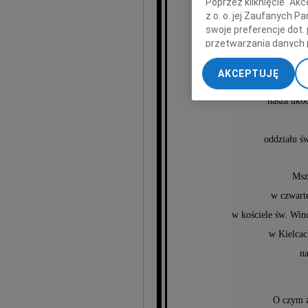
Poprzez kliknięcie "Ak
z o. o. jej Zaufanych 
swoje preferencje dot.
przetwarzania danych 
Alic
„Ustawienia zaawansow
AKCEPTUJĘ
My, nasi Zaufani Part
dokładnych danych geol
nasza uko
Przechowywanie informa
treści, badnie odbiorcó
oddziału ś
Msz
w czwarte
w kościele św. Win
w Kielcac
na
O czym z