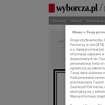
Nekrologi
Odeszli
Poradnik p
Dbamy o Twoją prywa
Alicja
Droga Użytkowniczko, Dr
IMIĘ I NAZWISKO:
Partnerzy, w tym [
874
]
o.o., będą przetwarzać 
Kielce
REGION:
informacje zapisane w
02.10.2024
dopasowanych do Twoich
DATA EMISJI:
personalizacji treści 
ograniczyć jej zakres
Twoje dane osobowe mo
funkcjonowania serwisó
przetwarzania Twoich da
29 wrześni
Zaufanych Partnerów, 
skontaktuj się z admin
Więcej informacji znaj