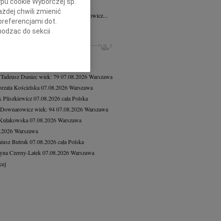
ypu cookie Wyborczej sp.
ek Miodowicz
22.08.2025
Kielce
żdej chwili zmienić
erpnia 2013 roku odszedł Kostek Miodowicz...
preferencjami dot.
cej
hodząc do sekcji
stawień przeglądarki.
ZE NEKROLOGI, KONDOLENCJE
8.2026
Warszawa
h celach:
Użycie
8.2026
Warszawa
lów identyfikacji.
 Tadeusz Duniec
wiek: 79
07.08.2026
Warszawa
ści, pomiar reklam i
rzata Kościelska
07.08.2026
Warszawa
 Pliszkiewicz
07.08.2026
cała Polska
 Downarowicz
wiek: 94
07.08.2026
Warszawa
 Kułakowska
07.08.2026
Warszawa
8.2026
Warszawa
iusz Butruk
07.08.2026
cała Polska
yna Czerny-Latek
07.08.2026
Warszawa
cej