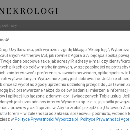
ogrzebowy
Szukaj
tność
 Ewa Kędracka
Imię i na
ogi Użytkowniku, jeśli wyrazisz zgodę klikając "Akceptuję", Wyborcza sp
 Zaufanych Partnerów IAB, jak również Agora S.A. będąca spółką powi
Twoje dane osobowe takie jak adresy IP, adresy e-mail czy identyfikato
 tych plikach do celów marketingowych, w szczególności na potrzeby 
 zainteresowań i preferencji w swoich serwisach, aplikacjach i w Int
INNE NE
w nich wyświetlanych. Wyrażenie zgody jest dobrowolne. Jeśli nie chce
 lub chcesz wycofać zgodę uprzednio udzieloną przejdź do „Ustawień
Wiesł
gą być przetwarzane także do celów badania i mierzenia informacji
Wiesł
w i aplikacji lub łączone z danymi dot. świadczonych Tobie usług. Jeś
Iwona
nych jest uzasadniony interes Wyborcza sp. z o.o., jej spółki powiąza
Z głę
a 2024 roku niespodziewania odeszła
masz prawo wyrazić sprzeciw. Aby to zrobić przejdź do „Ustawień Z
Alina
istratorem – w zależności od zakresu sprzeciwu i podmiotu, wobec któ
Dnia 
dziesz w
Polityce Prywatności Wyborcza.pl
i
Polityce Prywatności Agor
Halin
Dnia 