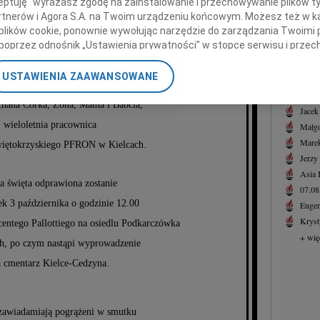
ceptuję" wyrażasz zgodę na zainstalowanie i przechowywanie plików t
Kost
Partnerów i Agora S.A. na Twoim urządzeniu końcowym. Możesz też w ka
23 si
 plików cookie, ponownie wywołując narzędzie do zarządzania Twoimi 
+ wię
poprzez odnośnik „Ustawienia prywatności” w stopce serwisu i przec
ja Ewa Kędracka
ane”. Zmiana ustawień plików cookie możliwa jest także za pomocą u
NAJNOWS
USTAWIENIA ZAAWANSOWANE
07.0
nerzy i Agora S.A. możemy przetwarzać dane osobowe w następującyc
07.0
okalizacyjnych. Aktywne skanowanie charakterystyki urządzenia do ce
chana Córka, Żona, Mama i Babcia,
Jacek
cji na urządzeniu lub dostęp do nich. Spersonalizowane reklamy i tre
wieloletnia pracownica
Małgo
w i ulepszanie usług.
Lista Zaufanych Partnerów
Marek
więtokrzyskiego PFRON w Kielcach.
Jerzy
Asia
a święta odprawiona zostanie
07.0
k 3 października o godzinie 12.00
Eugen
Kryst
centego Pallottiego na osiedlu Podkarczówka
+ wię
h, po czym nastąpi wyprowadzenie
 cmentarz Kielce-Cedzyna.
awiadamiają pogrążeni w smutku