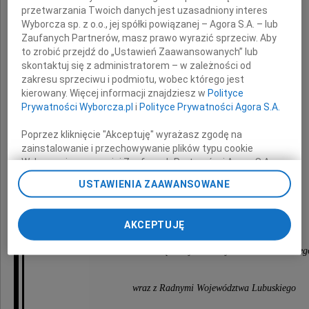
przetwarzania Twoich danych jest uzasadniony interes
Wyborcza sp. z o.o., jej spółki powiązanej – Agora S.A. – lub
wyrazy współczucia z powodu śmierci
Zaufanych Partnerów, masz prawo wyrazić sprzeciw. Aby
to zrobić przejdź do „Ustawień Zaawansowanych” lub
skontaktuj się z administratorem – w zależności od
zakresu sprzeciwu i podmiotu, wobec którego jest
kierowany. Więcej informacji znajdziesz w
Polityce
Prywatności Wyborcza.pl
i
Polityce Prywatności Agora S.A.
Poprzez kliknięcie "Akceptuję" wyrażasz zgodę na
Mamy
zainstalowanie i przechowywanie plików typu cookie
Wyborczej sp. z o. o. jej Zaufanych Partnerów i Agora S.A.
na Twoim urządzeniu końcowym. Możesz też w każdej
USTAWIENIA ZAAWANSOWANE
chwili zmienić swoje preferencje dot. plików cookie,
ponownie wywołując narzędzie do zarządzania Twoimi
składają
preferencjami dot. przetwarzania danych poprzez
AKCEPTUJĘ
odnośnik „Ustawienia prywatności” w stopce serwisu i
przechodząc do sekcji „Ustawienia zaawansowane”.
Przewodnicząca Sejmiku Województwa Lubuskieg
Zmiana ustawień plików cookie możliwa jest także za
pomocą ustawień przeglądarki.
wraz z Radnymi Województwa Lubuskiego
My, nasi Zaufani Partnerzy i Agora S.A. możemy