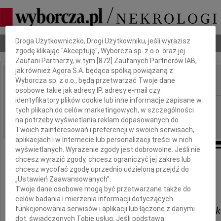
Dbamy o Twoją prywatność
Droga Użytkowniczko, Drogi Użytkowniku, jeśli wyrazisz
Nekrologi
Odeszli
Poradnik pogrzebowy
zgodę klikając "Akceptuję", Wyborcza sp. z o.o. oraz jej
Zaufani Partnerzy, w tym [
872
] Zaufanych Partnerów IAB,
jak również Agora S.A. będąca spółką powiązaną z
Wyborcza sp. z o.o., będą przetwarzać Twoje dane
IMIĘ I NAZWISKO:
osobowe takie jak adresy IP, adresy e-mail czy
identyfikatory plików cookie lub inne informacje zapisane w
Zielona Góra
REGION:
tych plikach do celów marketingowych, w szczególności
03.10.2024
na potrzeby wyświetlania reklam dopasowanych do
DATA EMISJI:
Twoich zainteresowań i preferencji w swoich serwisach,
aplikacjach i w Internecie lub personalizacji treści w nich
wyświetlanych. Wyrażenie zgody jest dobrowolne. Jeśli nie
chcesz wyrazić zgody, chcesz ograniczyć jej zakres lub
chcesz wycofać zgodę uprzednio udzieloną przejdź do
Panu
„Ustawień Zaawansowanych”.
Twoje dane osobowe mogą być przetwarzane także do
Marcinowi Jabłońskiemu
celów badania i mierzenia informacji dotyczących
Marszałkowi Województwa Lubusk
funkcjonowania serwisów i aplikacji lub łączone z danymi
dot. świadczonych Tobie usług. Jeśli podstawą