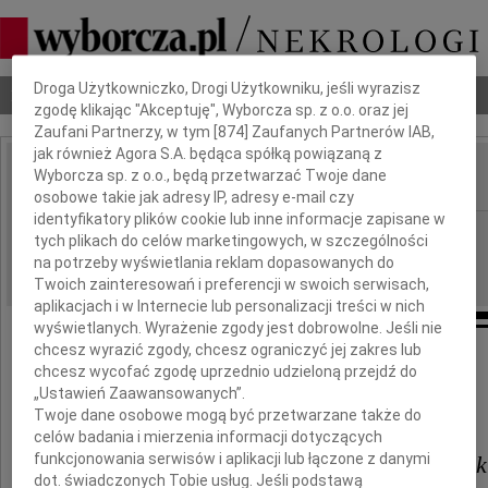
Dbamy o Twoją prywatność
Droga Użytkowniczko, Drogi Użytkowniku, jeśli wyrazisz
Nekrologi
Odeszli
Poradnik pogrzebowy
zgodę klikając "Akceptuję", Wyborcza sp. z o.o. oraz jej
Zaufani Partnerzy, w tym [
874
] Zaufanych Partnerów IAB,
jak również Agora S.A. będąca spółką powiązaną z
Wyborcza sp. z o.o., będą przetwarzać Twoje dane
IMIĘ I NAZWISKO:
osobowe takie jak adresy IP, adresy e-mail czy
identyfikatory plików cookie lub inne informacje zapisane w
Zielona Góra
REGION:
tych plikach do celów marketingowych, w szczególności
03.10.2024
na potrzeby wyświetlania reklam dopasowanych do
DATA EMISJI:
Twoich zainteresowań i preferencji w swoich serwisach,
aplikacjach i w Internecie lub personalizacji treści w nich
wyświetlanych. Wyrażenie zgody jest dobrowolne. Jeśli nie
chcesz wyrazić zgody, chcesz ograniczyć jej zakres lub
chcesz wycofać zgodę uprzednio udzieloną przejdź do
Panu
„Ustawień Zaawansowanych”.
Twoje dane osobowe mogą być przetwarzane także do
Marcinowi Jabłońskiemu
celów badania i mierzenia informacji dotyczących
funkcjonowania serwisów i aplikacji lub łączone z danymi
Marszałkowi Województwa Lubusk
dot. świadczonych Tobie usług. Jeśli podstawą