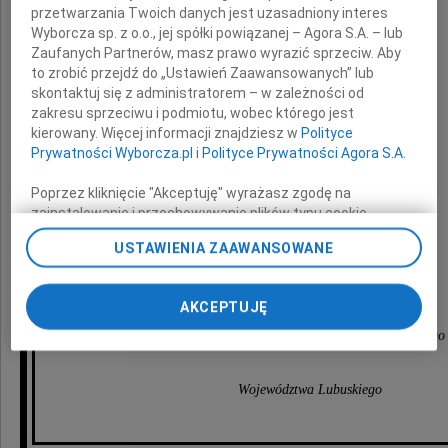
przetwarzania Twoich danych jest uzasadniony interes
wyrazy współczucia z powodu śmierci
Wyborcza sp. z o.o., jej spółki powiązanej – Agora S.A. – lub
Zaufanych Partnerów, masz prawo wyrazić sprzeciw. Aby
to zrobić przejdź do „Ustawień Zaawansowanych” lub
skontaktuj się z administratorem – w zależności od
zakresu sprzeciwu i podmiotu, wobec którego jest
kierowany. Więcej informacji znajdziesz w
Polityce
Prywatności Wyborcza.pl
i
Polityce Prywatności Agora S.A.
Mamy
Poprzez kliknięcie "Akceptuję" wyrażasz zgodę na
zainstalowanie i przechowywanie plików typu cookie
Wyborczej sp. z o. o. jej Zaufanych Partnerów i Agora S.A.
składają
USTAWIENIA ZAAWANSOWANE
na Twoim urządzeniu końcowym. Możesz też w każdej
chwili zmienić swoje preferencje dot. plików cookie,
Zarząd Województwa Lubuskiego
ponownie wywołując narzędzie do zarządzania Twoimi
AKCEPTUJĘ
preferencjami dot. przetwarzania danych poprzez
odnośnik „Ustawienia prywatności” w stopce serwisu i
wraz z Pracownikami Urzędu Marszałkowskiego
przechodząc do sekcji „Ustawienia zaawansowane”.
Zmiana ustawień plików cookie możliwa jest także za
Województwa Lubuskiego
pomocą ustawień przeglądarki.
My, nasi Zaufani Partnerzy i Agora S.A. możemy