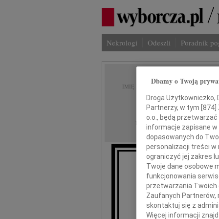
Nekrologi
Odeszli
Poradnik p
Tadeus
Dbamy o Twoją prywa
IMIĘ I NAZWISKO:
Droga Użytkowniczko, Dr
Partnerzy, w tym [
874
]
Katowice
REGION:
o.o., będą przetwarzać 
09.09.2010
DATA EMISJI:
informacje zapisane w
dopasowanych do Twoich
personalizacji treści 
ograniczyć jej zakres
Twoje dane osobowe mo
L
funkcjonowania serwisó
otocz
przetwarzania Twoich da
Zaufanych Partnerów, 
skontaktuj się z admin
Pogrąże
Więcej informacji znaj
że dnia 1