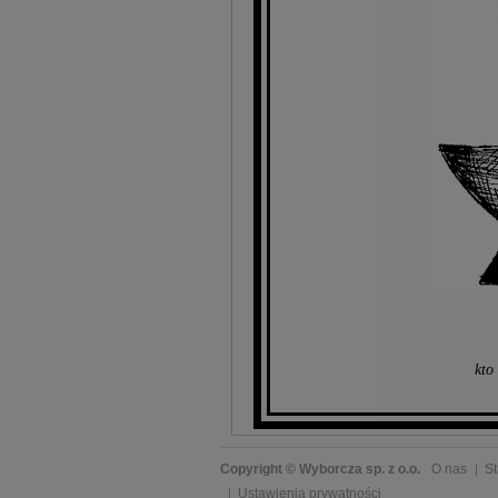
kto
Copyright © Wyborcza sp. z o.o.
O nas
St
Ustawienia prywatności