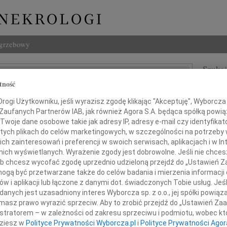
ogrzebowy
Szukaj
z Koziak
tność
Imię i na
ogi Użytkowniku, jeśli wyrazisz zgodę klikając "Akceptuję", Wyborcza sp
 Zaufanych Partnerów IAB, jak również Agora S.A. będąca spółką powi
Twoje dane osobowe takie jak adresy IP, adresy e-mail czy identyfikato
 tych plikach do celów marketingowych, w szczególności na potrzeby 
INNE NE
 zainteresowań i preferencji w swoich serwisach, aplikacjach i w Int
Maria
w nich wyświetlanych. Wyrażenie zgody jest dobrowolne. Jeśli nie chce
WSPOM
 lub chcesz wycofać zgodę uprzednio udzieloną przejdź do „Ustawień
Jerzy
gą być przetwarzane także do celów badania i mierzenia informacji
udzie szlachetni odchodzą,
Z głę
w i aplikacji lub łączone z danymi dot. świadczonych Tobie usług. Jeś
Kazim
eni wdzięczną pamięcią żywych
nych jest uzasadniony interes Wyborcza sp. z o.o., jej spółki powiąza
W dni
masz prawo wyrazić sprzeciw. Aby to zrobić przejdź do „Ustawień Z
29.0
istratorem – w zależności od zakresu sprzeciwu i podmiotu, wobec któ
ni w wielkim bólu zawiadamiamy,
Z głę
dziesz w
Polityce Prywatności Wyborcza.pl
i
Polityce Prywatności Agor
 września 2010 roku odszedł od nas