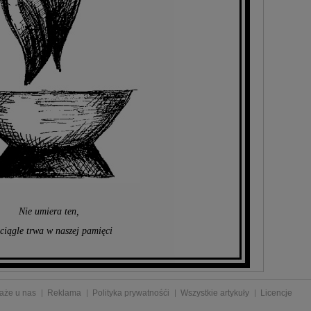
Nie umiera ten,
 ciągle trwa w naszej pamięci
aże u nas
Reklama
Polityka prywatnośći
Wszystkie artykuły
Licencje