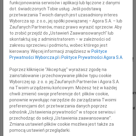
funkcjonowania serwisów i aplikacji lub łączone z danymi
dot. świadczonych Tobie usług. Jeśli podstawą
przetwarzania Twoich danych jest uzasadniony interes
Wyborcza sp. z o.o., jej spółki powiązanej – Agora S.A. – lub
Zaufanych Partnerów, masz prawo wyrazić sprzeciw. Aby
to zrobić przejdź do „Ustawień Zaawansowanych” lub
skontaktuj się z administratorem – w zależności od
Aleksandrem
zakresu sprzeciwu i podmiotu, wobec którego jest
kierowany. Więcej informacji znajdziesz w
Polityce
Janem Franciszkiem
Prywatności Wyborcza.pl
i
Polityce Prywatności Agora S.A.
Poprzez kliknięcie "Akceptuję" wyrażasz zgodę na
Ronikierem
zainstalowanie i przechowywanie plików typu cookie
Wyborczej sp. z o. o. jej Zaufanych Partnerów i Agora S.A.
na Twoim urządzeniu końcowym. Możesz też w każdej
Prof. zw. w Akademii Wychowania Fizycznego w Wars
chwili zmienić swoje preferencje dot. plików cookie,
ponownie wywołując narzędzie do zarządzania Twoimi
preferencjami dot. przetwarzania danych poprzez
Był współzałożycielem, a następnie przez 60 lat
odnośnik „Ustawienia prywatności” w stopce serwisu i
wykładowcą na Wydziale Rehabilitacji AWF
przechodząc do sekcji „Ustawienia zaawansowane”.
Zmiana ustawień plików cookie możliwa jest także za
pomocą ustawień przeglądarki.