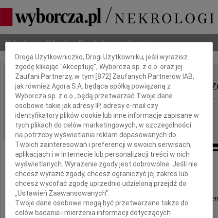
Dbamy o Twoją prywatność
Nekrologi
Odeszli
Poradnik pogrzebowy
Droga Użytkowniczko, Drogi Użytkowniku, jeśli wyrazisz
zgodę klikając "Akceptuję", Wyborcza sp. z o.o. oraz jej
Zaufani Partnerzy, w tym [
872
] Zaufanych Partnerów IAB,
Aleksander Jan Francisz
jak również Agora S.A. będąca spółką powiązaną z
IMIĘ I NAZWISKO:
Wyborcza sp. z o.o., będą przetwarzać Twoje dane
osobowe takie jak adresy IP, adresy e-mail czy
Warszawa
REGION:
identyfikatory plików cookie lub inne informacje zapisane w
03.10.2024
DATA EMISJI:
tych plikach do celów marketingowych, w szczególności
na potrzeby wyświetlania reklam dopasowanych do
Twoich zainteresowań i preferencji w swoich serwisach,
aplikacjach i w Internecie lub personalizacji treści w nich
wyświetlanych. Wyrażenie zgody jest dobrowolne. Jeśli nie
chcesz wyrazić zgody, chcesz ograniczyć jej zakres lub
4 października 2024 roku mija
chcesz wycofać zgodę uprzednio udzieloną przejdź do
pierwsza bolesna rocznica rozstania
„Ustawień Zaawansowanych”.
z naszym ukochanym Mężem, Ojcem i Dziadkie
Twoje dane osobowe mogą być przetwarzane także do
celów badania i mierzenia informacji dotyczących