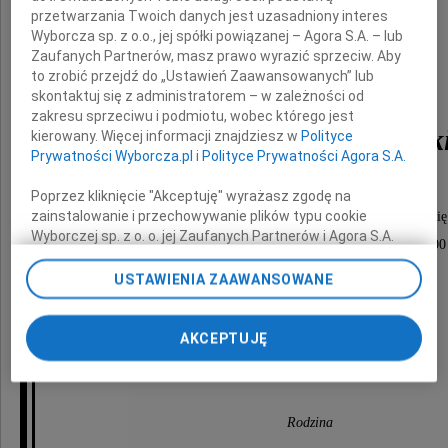
przetwarzania Twoich danych jest uzasadniony interes
Wyborcza sp. z o.o., jej spółki powiązanej – Agora S.A. – lub
Zaufanych Partnerów, masz prawo wyrazić sprzeciw. Aby
to zrobić przejdź do „Ustawień Zaawansowanych” lub
skontaktuj się z administratorem – w zależności od
zakresu sprzeciwu i podmiotu, wobec którego jest
Zbigniew Radziszewsk
kierowany. Więcej informacji znajdziesz w
Polityce
Prywatności Wyborcza.pl
i
Polityce Prywatności Agora S.A.
Poprzez kliknięcie "Akceptuję" wyrażasz zgodę na
zainstalowanie i przechowywanie plików typu cookie
Msza święta i ceremonia pogrzebowa odbędą się
Wyborczej sp. z o. o. jej Zaufanych Partnerów i Agora S.A.
w dniu 17 września 2024 roku o godzinie 13:00
na Twoim urządzeniu końcowym. Możesz też w każdej
w kaplicy cmentarza parafialnego
chwili zmienić swoje preferencje dot. plików cookie,
USTAWIENIA ZAAWANSOWANE
ponownie wywołując narzędzie do zarządzania Twoimi
przy ulicy Bujwida we Wrocławiu.
preferencjami dot. przetwarzania danych poprzez
odnośnik „Ustawienia prywatności” w stopce serwisu i
AKCEPTUJĘ
przechodząc do sekcji „Ustawienia zaawansowane”.
O czym zawiadamia pogrążona w smutku
Zmiana ustawień plików cookie możliwa jest także za
pomocą ustawień przeglądarki.
Rodzina
My, nasi Zaufani Partnerzy i Agora S.A. możemy