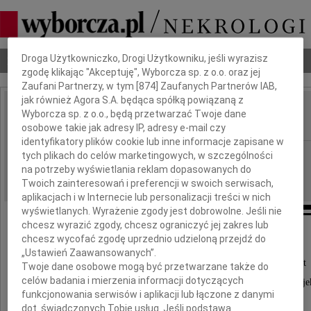
Dbamy o Twoją prywatność
Droga Użytkowniczko, Drogi Użytkowniku, jeśli wyrazisz
Nekrologi
Odeszli
Poradnik pogrzebowy
zgodę klikając "Akceptuję", Wyborcza sp. z o.o. oraz jej
Zaufani Partnerzy, w tym [
874
] Zaufanych Partnerów IAB,
jak również Agora S.A. będąca spółką powiązaną z
Zbigniew Radziszewski
Wyborcza sp. z o.o., będą przetwarzać Twoje dane
IMIĘ I NAZWISKO:
osobowe takie jak adresy IP, adresy e-mail czy
identyfikatory plików cookie lub inne informacje zapisane w
Wrocław
tych plikach do celów marketingowych, w szczególności
REGION:
na potrzeby wyświetlania reklam dopasowanych do
16.09.2024
DATA EMISJI:
Twoich zainteresowań i preferencji w swoich serwisach,
aplikacjach i w Internecie lub personalizacji treści w nich
wyświetlanych. Wyrażenie zgody jest dobrowolne. Jeśli nie
chcesz wyrazić zgody, chcesz ograniczyć jej zakres lub
chcesz wycofać zgodę uprzednio udzieloną przejdź do
„Ustawień Zaawansowanych”.
W dniu 11 września 2024 roku w wieku 92 lat
Twoje dane osobowe mogą być przetwarzane także do
celów badania i mierzenia informacji dotyczących
zmarł ukochany Tata, Dziadek, Pradziadek, Wuje
funkcjonowania serwisów i aplikacji lub łączone z danymi
dot. świadczonych Tobie usług. Jeśli podstawą