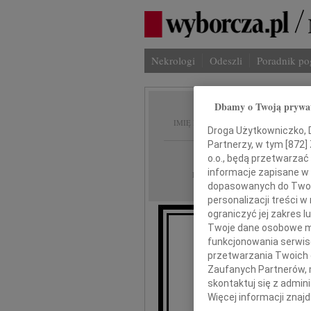
Nekrologi
Odeszli
Poradnik p
Dbamy o Twoją prywa
Jan Pr
IMIĘ I NAZWISKO:
Droga Użytkowniczko, Dr
Partnerzy, w tym [
872
]
Wrocław
REGION:
o.o., będą przetwarzać 
informacje zapisane w
16.09.2024
DATA EMISJI:
dopasowanych do Twoich
personalizacji treści 
ograniczyć jej zakres
Twoje dane osobowe mo
funkcjonowania serwisó
Z 
przetwarzania Twoich da
Zaufanych Partnerów, 
skontaktuj się z admin
Więcej informacji znaj