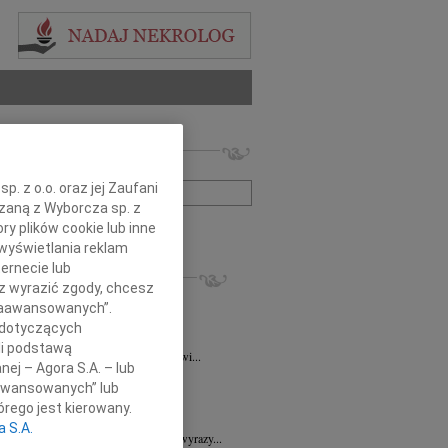
 nekrologów i wspomnień
zwisko lub numer ogłoszenia:
. z o.o. oraz jej Zaufani
ązaną z Wyborcza sp. z
+ szukanie zaawansowane
ry plików cookie lub inne
wyświetlania reklam
ernecie lub
KROLOGI
sz wyrazić zgody, chcesz
ra Korony
07.08.2026
Wrocław
 Zaawansowanych”.
bokim żalem i smutkiem przyjęliśmy...
 dotyczących
a Wróbel
06.08.2026
Wrocław
li podstawą
mu Przyjacielowi Michałowi Łuczakowi...
nej – Agora S.A. – lub
8.2026
Wrocław
aawansowanych” lub
 Ciskowskiej wyrazy najgłębszego...
rego jest kierowany.
7.2026
Wrocław
a S.A.
Sędziemu Januszowi Kaspryszynowi wyrazy...