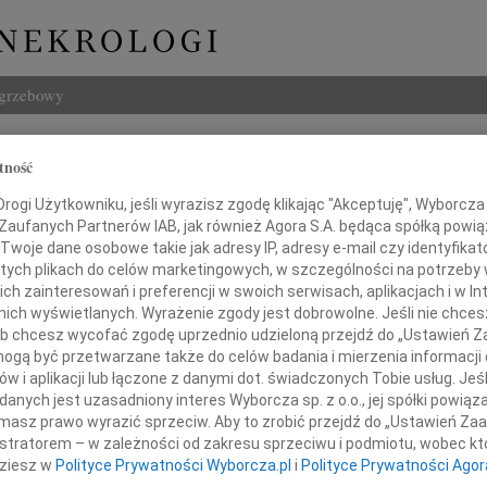
ogrzebowy
Szukaj
tność
yszczewski
Imię i na
ogi Użytkowniku, jeśli wyrazisz zgodę klikając "Akceptuję", Wyborcza sp
 Zaufanych Partnerów IAB, jak również Agora S.A. będąca spółką powi
Twoje dane osobowe takie jak adresy IP, adresy e-mail czy identyfikato
 tych plikach do celów marketingowych, w szczególności na potrzeby 
 zainteresowań i preferencji w swoich serwisach, aplikacjach i w Int
INNE NE
w nich wyświetlanych. Wyrażenie zgody jest dobrowolne. Jeśli nie chce
Barba
 lub chcesz wycofać zgodę uprzednio udzieloną przejdź do „Ustawień
Z głę
gą być przetwarzane także do celów badania i mierzenia informacji
Lucyn
w i aplikacji lub łączone z danymi dot. świadczonych Tobie usług. Jeś
Nasze
wielkim smutkiem żegnamy
nych jest uzasadniony interes Wyborcza sp. z o.o., jej spółki powiąza
06.0
masz prawo wyrazić sprzeciw. Aby to zrobić przejdź do „Ustawień Z
Annie
istratorem – w zależności od zakresu sprzeciwu i podmiotu, wobec któ
31.0
dziesz w
Polityce Prywatności Wyborcza.pl
i
Polityce Prywatności Agor
ks. Prałata
Panu 