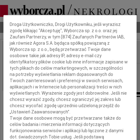
Dbamy o Twoją prywatność
Droga Użytkowniczko, Drogi Użytkowniku, jeśli wyrazisz
Nekrologi
Odeszli
Poradnik pogrzebowy
zgodę klikając "Akceptuję", Wyborcza sp. z o.o. oraz jej
Zaufani Partnerzy, w tym [
874
] Zaufanych Partnerów IAB,
jak również Agora S.A. będąca spółką powiązaną z
Wyborcza sp. z o.o., będą przetwarzać Twoje dane
Paweł Łodziński
IMIĘ I NAZWISKO:
osobowe takie jak adresy IP, adresy e-mail czy
identyfikatory plików cookie lub inne informacje zapisane w
tych plikach do celów marketingowych, w szczególności
cała Polska
REGION:
na potrzeby wyświetlania reklam dopasowanych do
13.09.2024
DATA EMISJI:
Twoich zainteresowań i preferencji w swoich serwisach,
aplikacjach i w Internecie lub personalizacji treści w nich
wyświetlanych. Wyrażenie zgody jest dobrowolne. Jeśli nie
chcesz wyrazić zgody, chcesz ograniczyć jej zakres lub
chcesz wycofać zgodę uprzednio udzieloną przejdź do
„Ustawień Zaawansowanych”.
Kochanej Eli i Asi
Twoje dane osobowe mogą być przetwarzane także do
celów badania i mierzenia informacji dotyczących
funkcjonowania serwisów i aplikacji lub łączone z danymi
oraz całej Ich Rodzinie
dot. świadczonych Tobie usług. Jeśli podstawą