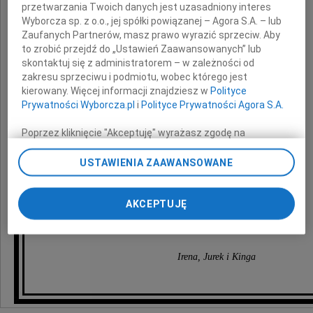
przetwarzania Twoich danych jest uzasadniony interes
Wyborcza sp. z o.o., jej spółki powiązanej – Agora S.A. – lub
wyrazy najgłębszego współczucia
Zaufanych Partnerów, masz prawo wyrazić sprzeciw. Aby
z powodu bolesnego odejścia
to zrobić przejdź do „Ustawień Zaawansowanych” lub
oddanego Męża, Taty, Dziadka, Przyjaciela
skontaktuj się z administratorem – w zależności od
wspaniałego i dzielnego Człowieka
zakresu sprzeciwu i podmiotu, wobec którego jest
kierowany. Więcej informacji znajdziesz w
Polityce
Prywatności Wyborcza.pl
i
Polityce Prywatności Agora S.A.
Poprzez kliknięcie "Akceptuję" wyrażasz zgodę na
zainstalowanie i przechowywanie plików typu cookie
Pawła Łodzińskiego
Wyborczej sp. z o. o. jej Zaufanych Partnerów i Agora S.A.
USTAWIENIA ZAAWANSOWANE
na Twoim urządzeniu końcowym. Możesz też w każdej
chwili zmienić swoje preferencje dot. plików cookie,
składają
ponownie wywołując narzędzie do zarządzania Twoimi
AKCEPTUJĘ
preferencjami dot. przetwarzania danych poprzez
pogrążeni w smutku
odnośnik „Ustawienia prywatności” w stopce serwisu i
przechodząc do sekcji „Ustawienia zaawansowane”.
Irena, Jurek i Kinga
Zmiana ustawień plików cookie możliwa jest także za
pomocą ustawień przeglądarki.
My, nasi Zaufani Partnerzy i Agora S.A. możemy