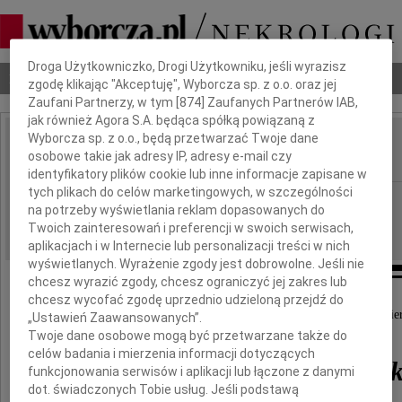
Dbamy o Twoją prywatność
Droga Użytkowniczko, Drogi Użytkowniku, jeśli wyrazisz
Nekrologi
Odeszli
Poradnik pogrzebowy
zgodę klikając "Akceptuję", Wyborcza sp. z o.o. oraz jej
Zaufani Partnerzy, w tym [
874
] Zaufanych Partnerów IAB,
jak również Agora S.A. będąca spółką powiązaną z
Wyborcza sp. z o.o., będą przetwarzać Twoje dane
Zbigniew Kwieciński
osobowe takie jak adresy IP, adresy e-mail czy
IMIĘ I NAZWISKO:
identyfikatory plików cookie lub inne informacje zapisane w
tych plikach do celów marketingowych, w szczególności
cała Polska
REGION:
na potrzeby wyświetlania reklam dopasowanych do
29.08.2024
DATA EMISJI:
Twoich zainteresowań i preferencji w swoich serwisach,
aplikacjach i w Internecie lub personalizacji treści w nich
wyświetlanych. Wyrażenie zgody jest dobrowolne. Jeśli nie
chcesz wyrazić zgody, chcesz ograniczyć jej zakres lub
chcesz wycofać zgodę uprzednio udzieloną przejdź do
Polska nauka poniosła ogromną stratę po odejściu w dniu 25 sie
„Ustawień Zaawansowanych”.
Twoje dane osobowe mogą być przetwarzane także do
celów badania i mierzenia informacji dotyczących
prof. Zbigniewa Kwiecińs
funkcjonowania serwisów i aplikacji lub łączone z danymi
dot. świadczonych Tobie usług. Jeśli podstawą