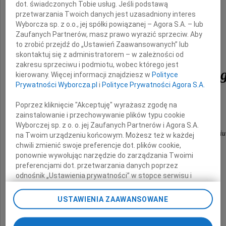
dot. świadczonych Tobie usług. Jeśli podstawą
przetwarzania Twoich danych jest uzasadniony interes
Wyborcza sp. z o.o., jej spółki powiązanej – Agora S.A. – lub
Zaufanych Partnerów, masz prawo wyrazić sprzeciw. Aby
prof. dr hab. dr h.c. multi
to zrobić przejdź do „Ustawień Zaawansowanych” lub
skontaktuj się z administratorem – w zależności od
zakresu sprzeciwu i podmiotu, wobec którego jest
Zbigniewa Kwiecińskie
kierowany. Więcej informacji znajdziesz w
Polityce
Prywatności Wyborcza.pl
i
Polityce Prywatności Agora S.A.
Poprzez kliknięcie "Akceptuję" wyrażasz zgodę na
społeczność
zainstalowanie i przechowywanie plików typu cookie
Wyborczej sp. z o. o. jej Zaufanych Partnerów i Agora S.A.
Instytutu Nauk Pedagogicznych UMK w Toruniu
na Twoim urządzeniu końcowym. Możesz też w każdej
chwili zmienić swoje preferencje dot. plików cookie,
ponownie wywołując narzędzie do zarządzania Twoimi
preferencjami dot. przetwarzania danych poprzez
składa
odnośnik „Ustawienia prywatności” w stopce serwisu i
przechodząc do sekcji „Ustawienia zaawansowane”.
Rodzinie Zmarłego
Zmiana ustawień plików cookie możliwa jest także za
USTAWIENIA ZAAWANSOWANE
pomocą ustawień przeglądarki.