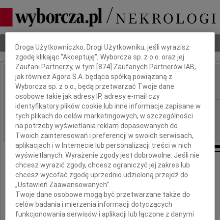
Dbamy o Twoją prywatność
Nekrologi
Odeszli
Poradnik pogrzebowy
Droga Użytkowniczko, Drogi Użytkowniku, jeśli wyrazisz
zgodę klikając "Akceptuję", Wyborcza sp. z o.o. oraz jej
Zaufani Partnerzy, w tym [
874
] Zaufanych Partnerów IAB,
jak również Agora S.A. będąca spółką powiązaną z
Zbigniew Kwieciński
Wyborcza sp. z o.o., będą przetwarzać Twoje dane
IMIĘ I NAZWISKO:
osobowe takie jak adresy IP, adresy e-mail czy
identyfikatory plików cookie lub inne informacje zapisane w
Bydgoszcz
REGION:
tych plikach do celów marketingowych, w szczególności
28.08.2024
DATA EMISJI:
na potrzeby wyświetlania reklam dopasowanych do
Twoich zainteresowań i preferencji w swoich serwisach,
aplikacjach i w Internecie lub personalizacji treści w nich
wyświetlanych. Wyrażenie zgody jest dobrowolne. Jeśli nie
chcesz wyrazić zgody, chcesz ograniczyć jej zakres lub
chcesz wycofać zgodę uprzednio udzieloną przejdź do
Z powodu śmierci
„Ustawień Zaawansowanych”.
Twoje dane osobowe mogą być przetwarzane także do
celów badania i mierzenia informacji dotyczących
funkcjonowania serwisów i aplikacji lub łączone z danymi