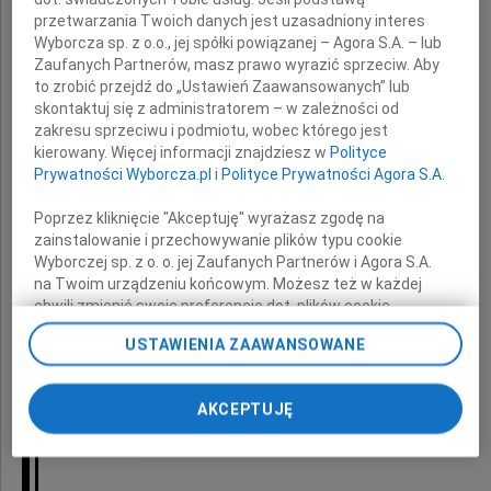
przetwarzania Twoich danych jest uzasadniony interes
Wyborcza sp. z o.o., jej spółki powiązanej – Agora S.A. – lub
Zaufanych Partnerów, masz prawo wyrazić sprzeciw. Aby
to zrobić przejdź do „Ustawień Zaawansowanych” lub
skontaktuj się z administratorem – w zależności od
zakresu sprzeciwu i podmiotu, wobec którego jest
kierowany. Więcej informacji znajdziesz w
Polityce
Marka Grodka
Prywatności Wyborcza.pl
i
Polityce Prywatności Agora S.A.
Poprzez kliknięcie "Akceptuję" wyrażasz zgodę na
zainstalowanie i przechowywanie plików typu cookie
Wyborczej sp. z o. o. jej Zaufanych Partnerów i Agora S.A.
Tęsknię Kochany
na Twoim urządzeniu końcowym. Możesz też w każdej
chwili zmienić swoje preferencje dot. plików cookie,
ponownie wywołując narzędzie do zarządzania Twoimi
USTAWIENIA ZAAWANSOWANE
preferencjami dot. przetwarzania danych poprzez
odnośnik „Ustawienia prywatności” w stopce serwisu i
Maryna
przechodząc do sekcji „Ustawienia zaawansowane”.
AKCEPTUJĘ
Zmiana ustawień plików cookie możliwa jest także za
pomocą ustawień przeglądarki.
My, nasi Zaufani Partnerzy i Agora S.A. możemy