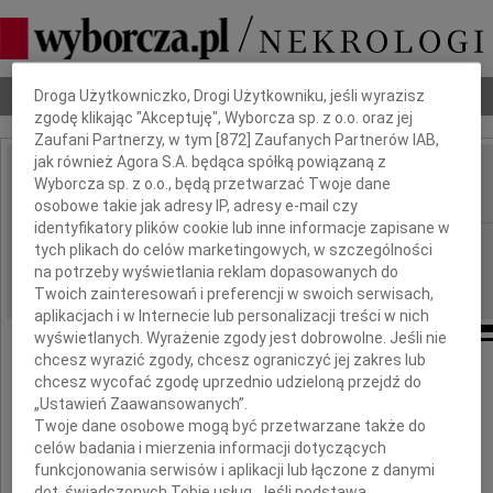
Dbamy o Twoją prywatność
Nekrologi
Odeszli
Poradnik pogrzebowy
Droga Użytkowniczko, Drogi Użytkowniku, jeśli wyrazisz
zgodę klikając "Akceptuję", Wyborcza sp. z o.o. oraz jej
Zaufani Partnerzy, w tym [
872
] Zaufanych Partnerów IAB,
jak również Agora S.A. będąca spółką powiązaną z
Marek Grodka
Wyborcza sp. z o.o., będą przetwarzać Twoje dane
IMIĘ I NAZWISKO:
osobowe takie jak adresy IP, adresy e-mail czy
identyfikatory plików cookie lub inne informacje zapisane w
Warszawa
REGION:
tych plikach do celów marketingowych, w szczególności
na potrzeby wyświetlania reklam dopasowanych do
27.08.2024
DATA EMISJI:
Twoich zainteresowań i preferencji w swoich serwisach,
aplikacjach i w Internecie lub personalizacji treści w nich
wyświetlanych. Wyrażenie zgody jest dobrowolne. Jeśli nie
chcesz wyrazić zgody, chcesz ograniczyć jej zakres lub
chcesz wycofać zgodę uprzednio udzieloną przejdź do
„Ustawień Zaawansowanych”.
27 sierpnia mija trzecia rocznica śmierci
Twoje dane osobowe mogą być przetwarzane także do
celów badania i mierzenia informacji dotyczących
funkcjonowania serwisów i aplikacji lub łączone z danymi
dot. świadczonych Tobie usług. Jeśli podstawą