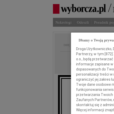
Nekrologi
Odeszli
Poradnik p
Dbamy o Twoją prywa
Andrze
IMIĘ I NAZWISKO:
Droga Użytkowniczko, Dr
Partnerzy, w tym [
872
]
Kraków
REGION:
o.o., będą przetwarzać 
08.09.2010
DATA EMISJI:
informacje zapisane w
dopasowanych do Twoich
personalizacji treści 
ograniczyć jej zakres
Twoje dane osobowe mo
Z głębokim smutkiem 
funkcjonowania serwisó
w wieku 
przetwarzania Twoich da
Zaufanych Partnerów, 
skontaktuj się z admin
Więcej informacji znaj