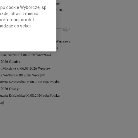
 Kazimierz Mościcki
21.07.2026
Kraków
ypu cookie Wyborczej sp.
bokim smutkiem zawiadamiamy, że dnia 16...
żdej chwili zmienić
cej
preferencjami dot.
hodząc do sekcji
ZE NEKROLOGI, KONDOLENCJE
stawień przeglądarki.
8.2026
Warszawa
 Tadeusz Duniec
wiek: 79
07.08.2026
Warszawa
h celach:
Użycie
rzata Kościelska
07.08.2026
Warszawa
lów identyfikacji.
iusz Butruk
05.08.2026
Warszawa
ści, pomiar reklam i
8.2026
Gdańsk
rt Mordawski
06.08.2026
Wrocław
a Wróbel
06.08.2026
Wrocław
rzata Kościelska
06.08.2026
cała Polska
8.2026
Olsztyn
rzata Kościelska
06.08.2026
cała Polska
cej