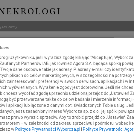
ogrzebowy
Szukaj
tność
j Ślęzak
Imię i na
ogi Użytkowniku, jeśli wyrazisz zgodę klikając "Akceptuję", Wyborcza sp
 Zaufanych Partnerów IAB, jak również Agora S.A. będąca spółką powi
Twoje dane osobowe takie jak adresy IP, adresy e-mail czy identyfikato
 tych plikach do celów marketingowych, w szczególności na potrzeby 
INNE NE
 zainteresowań i preferencji w swoich serwisach, aplikacjach i w Int
w nich wyświetlanych. Wyrażenie zgody jest dobrowolne. Jeśli nie chce
Andrz
 lub chcesz wycofać zgodę uprzednio udzieloną przejdź do „Ustawień
Andrz
gą być przetwarzane także do celów badania i mierzenia informacji
Bogu
zawiadamiamy, że dnia 5 września 2010 roku,
w i aplikacji lub łączone z danymi dot. świadczonych Tobie usług. Jeś
Z głę
84 lat, odszedł na wieczną wartę
nych jest uzasadniony interes Wyborcza sp. z o.o., jej spółki powiąza
Bogu
masz prawo wyrazić sprzeciw. Aby to zrobić przejdź do „Ustawień Z
Z głę
istratorem – w zależności od zakresu sprzeciwu i podmiotu, wobec któ
Barba
dziesz w
Polityce Prywatności Wyborcza.pl
i
Polityce Prywatności Agor
Mgr B