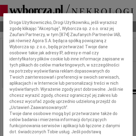
Dbamy o Twoją prywatność
Droga Użytkowniczko, Drogi Użytkowniku, jeśli wyrazisz
Nekrologi
Odeszli
Poradnik pogrzebowy
zgodę klikając "Akceptuję", Wyborcza sp. z o.o. oraz jej
Zaufani Partnerzy, w tym [
874
] Zaufanych Partnerów IAB,
jak również Agora S.A. będąca spółką powiązaną z
Wyborcza sp. z o.o., będą przetwarzać Twoje dane
Joanna
osobowe takie jak adresy IP, adresy e-mail czy
IMIĘ I NAZWISKO:
identyfikatory plików cookie lub inne informacje zapisane w
tych plikach do celów marketingowych, w szczególności
Warszawa
REGION:
na potrzeby wyświetlania reklam dopasowanych do
27.08.2024
DATA EMISJI:
Twoich zainteresowań i preferencji w swoich serwisach,
aplikacjach i w Internecie lub personalizacji treści w nich
wyświetlanych. Wyrażenie zgody jest dobrowolne. Jeśli nie
chcesz wyrazić zgody, chcesz ograniczyć jej zakres lub
chcesz wycofać zgodę uprzednio udzieloną przejdź do
„Ustawień Zaawansowanych”.
tak szybko nas opuściłaś
Twoje dane osobowe mogą być przetwarzane także do
celów badania i mierzenia informacji dotyczących
funkcjonowania serwisów i aplikacji lub łączone z danymi
Joanno,
dot. świadczonych Tobie usług. Jeśli podstawą