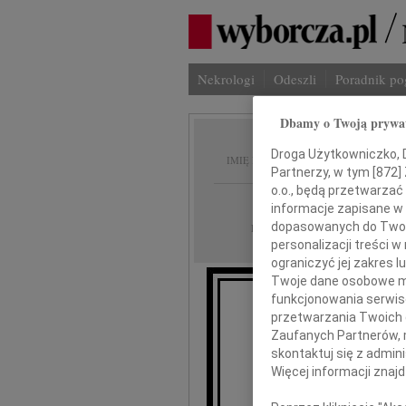
Nekrologi
Odeszli
Poradnik p
Dbamy o Twoją prywa
Krysty
Droga Użytkowniczko, Dr
IMIĘ I NAZWISKO:
Partnerzy, w tym [
872
]
o.o., będą przetwarzać 
Wrocław
REGION:
informacje zapisane w
26.08.2024
dopasowanych do Twoich
DATA EMISJI:
personalizacji treści 
ograniczyć jej zakres
Twoje dane osobowe mo
funkcjonowania serwisó
przetwarzania Twoich da
Ze smutkie
Zaufanych Partnerów, 
skontaktuj się z admin
Więcej informacji znaj