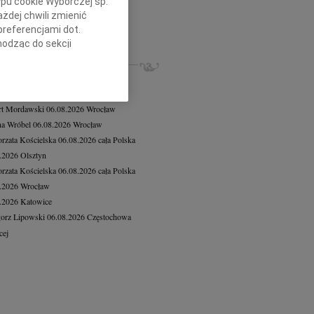
ypu cookie Wyborczej sp.
7.2026
Wrocław
żdej chwili zmienić
Iwonie Warachim wyrazy głębokiego...
preferencjami dot.
cej
hodząc do sekcji
stawień przeglądarki.
ZE NEKROLOGI, KONDOLENCJE
iusz Butruk
05.08.2026
Warszawa
h celach:
Użycie
8.2026
Gdańsk
lów identyfikacji.
rt Mordawski
06.08.2026
Wrocław
ści, pomiar reklam i
a Wróbel
06.08.2026
Wrocław
rzata Kościelska
06.08.2026
cała Polska
8.2026
Olsztyn
rzata Kościelska
06.08.2026
cała Polska
8.2026
Wrocław
8.2026
Katowice
orz Lipowski
06.08.2026
Częstochowa
cej