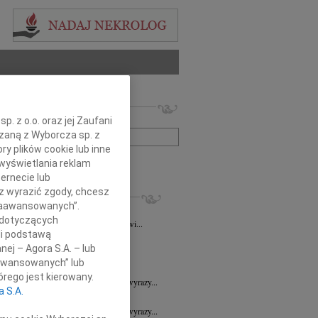
 nekrologów i wspomnień
zwisko lub numer ogłoszenia:
. z o.o. oraz jej Zaufani
ązaną z Wyborcza sp. z
ry plików cookie lub inne
+ szukanie zaawansowane
wyświetlania reklam
ernecie lub
sz wyrazić zgody, chcesz
KROLOGI
 Zaawansowanych”.
a Wróbel
06.08.2026
Wrocław
 dotyczących
mu Przyjacielowi Michałowi Łuczakowi...
li podstawą
8.2026
Wrocław
nej – Agora S.A. – lub
 Ciskowskiej wyrazy najgłębszego...
aawansowanych” lub
7.2026
Wrocław
rego jest kierowany.
Sędziemu Januszowi Kaspryszynowi wyrazy...
a S.A.
7.2026
Wrocław
Sędziemu Januszowi Kaspryszynowi wyrazy...