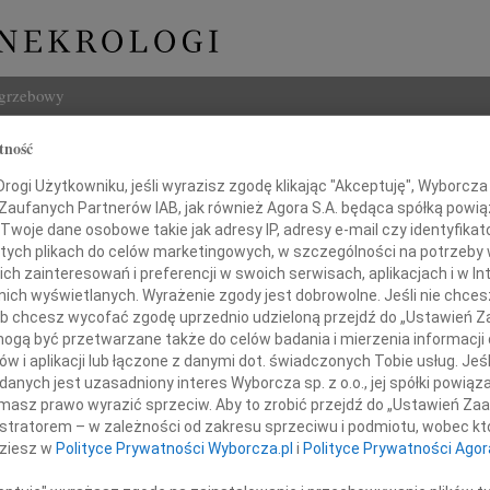
ogrzebowy
tność
Szukaj
na Sułowska Jacyszyn
Imię i na
ogi Użytkowniku, jeśli wyrazisz zgodę klikając "Akceptuję", Wyborcza sp
 Zaufanych Partnerów IAB, jak również Agora S.A. będąca spółką powi
Twoje dane osobowe takie jak adresy IP, adresy e-mail czy identyfikato
 tych plikach do celów marketingowych, w szczególności na potrzeby 
 zainteresowań i preferencji w swoich serwisach, aplikacjach i w Int
w nich wyświetlanych. Wyrażenie zgody jest dobrowolne. Jeśli nie chce
INNE NE
 lub chcesz wycofać zgodę uprzednio udzieloną przejdź do „Ustawień
Lucyn
gą być przetwarzane także do celów badania i mierzenia informacji
Nasze
w i aplikacji lub łączone z danymi dot. świadczonych Tobie usług. Jeś
06.0
nych jest uzasadniony interes Wyborcza sp. z o.o., jej spółki powiąza
Annie
m przyjęliśmy wiadomość o śmierci
masz prawo wyrazić sprzeciw. Aby to zrobić przejdź do „Ustawień Z
31.0
istratorem – w zależności od zakresu sprzeciwu i podmiotu, wobec któ
Panu 
dziesz w
Polityce Prywatności Wyborcza.pl
i
Polityce Prywatności Agor
31.0
Panu 