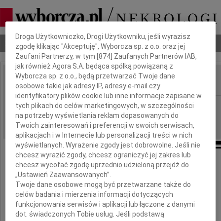
Dbamy o Twoją prywatność
Droga Użytkowniczko, Drogi Użytkowniku, jeśli wyrazisz
Nekrologi
Odeszli
Poradnik pogrzebowy
zgodę klikając "Akceptuję", Wyborcza sp. z o.o. oraz jej
Zaufani Partnerzy, w tym [
874
] Zaufanych Partnerów IAB,
jak również Agora S.A. będąca spółką powiązaną z
Wyborcza sp. z o.o., będą przetwarzać Twoje dane
osobowe takie jak adresy IP, adresy e-mail czy
IMIĘ I NAZWISKO:
identyfikatory plików cookie lub inne informacje zapisane w
Kraków
tych plikach do celów marketingowych, w szczególności
REGION:
na potrzeby wyświetlania reklam dopasowanych do
23.08.2024
DATA EMISJI:
Twoich zainteresowań i preferencji w swoich serwisach,
aplikacjach i w Internecie lub personalizacji treści w nich
wyświetlanych. Wyrażenie zgody jest dobrowolne. Jeśli nie
chcesz wyrazić zgody, chcesz ograniczyć jej zakres lub
chcesz wycofać zgodę uprzednio udzieloną przejdź do
Łączymy się w bólu z naszym Kolegą
„Ustawień Zaawansowanych”.
Twoje dane osobowe mogą być przetwarzane także do
Tadeuszem Smyksym
celów badania i mierzenia informacji dotyczących
funkcjonowania serwisów i aplikacji lub łączone z danymi
dot. świadczonych Tobie usług. Jeśli podstawą
po śmierci ukochanej