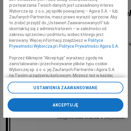
przetwarzania Twoich danych jest uzasadniony interes
Leopolda Józefa Rejnia
Wyborcza sp. z o.o., jej spółki powiązanej – Agora S.A. – lub
Zaufanych Partnerów, masz prawo wyrazić sprzeciw. Aby
to zrobić przejdź do „Ustawień Zaawansowanych” lub
skontaktuj się z administratorem – w zależności od
wybitnego histologa i patomorfologa,
zakresu sprzeciwu i podmiotu, wobec którego jest
autora wielu publikacji naukowych,
kierowany. Więcej informacji znajdziesz w
Polityce
nauczyciela akademickiego kilku pokoleń podlaskich l
Prywatności Wyborcza.pl
i
Polityce Prywatności Agora S.A.
Poprzez kliknięcie "Akceptuję" wyrażasz zgodę na
zainstalowanie i przechowywanie plików typu cookie
Wyrazy głębokiego współczucia
Wyborczej sp. z o. o. jej Zaufanych Partnerów i Agora S.A.
na Twoim urządzeniu końcowym. Możesz też w każdej
chwili zmienić swoje preferencje dot. plików cookie,
Rodzinie
ponownie wywołując narzędzie do zarządzania Twoimi
USTAWIENIA ZAAWANSOWANE
preferencjami dot. przetwarzania danych poprzez
odnośnik „Ustawienia prywatności” w stopce serwisu i
składa
przechodząc do sekcji „Ustawienia zaawansowane”.
AKCEPTUJĘ
Zmiana ustawień plików cookie możliwa jest także za
pomocą ustawień przeglądarki.
Okręgowa Rada Lekarska w Białymstoku
My, nasi Zaufani Partnerzy i Agora S.A. możemy