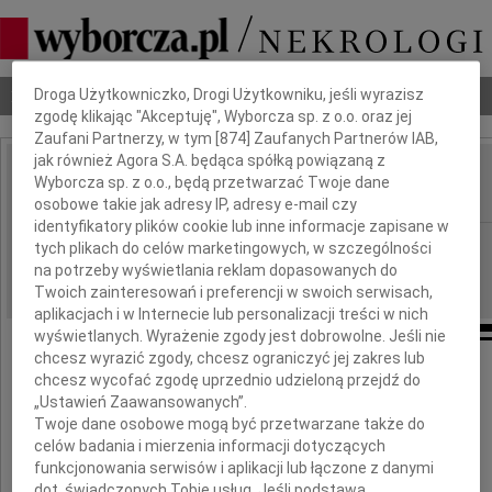
Dbamy o Twoją prywatność
Nekrologi
Odeszli
Poradnik pogrzebowy
Droga Użytkowniczko, Drogi Użytkowniku, jeśli wyrazisz
zgodę klikając "Akceptuję", Wyborcza sp. z o.o. oraz jej
Zaufani Partnerzy, w tym [
874
] Zaufanych Partnerów IAB,
jak również Agora S.A. będąca spółką powiązaną z
Leopold Józef Rejniak
Wyborcza sp. z o.o., będą przetwarzać Twoje dane
IMIĘ I NAZWISKO:
osobowe takie jak adresy IP, adresy e-mail czy
identyfikatory plików cookie lub inne informacje zapisane w
Białystok
REGION:
tych plikach do celów marketingowych, w szczególności
na potrzeby wyświetlania reklam dopasowanych do
08.09.2010
DATA EMISJI:
Twoich zainteresowań i preferencji w swoich serwisach,
aplikacjach i w Internecie lub personalizacji treści w nich
wyświetlanych. Wyrażenie zgody jest dobrowolne. Jeśli nie
chcesz wyrazić zgody, chcesz ograniczyć jej zakres lub
Samorząd Lekarski Podlasia
chcesz wycofać zgodę uprzednio udzieloną przejdź do
z wielkim żalem żegna
„Ustawień Zaawansowanych”.
Twoje dane osobowe mogą być przetwarzane także do
celów badania i mierzenia informacji dotyczących
Profesora dr. hab.
funkcjonowania serwisów i aplikacji lub łączone z danymi
dot. świadczonych Tobie usług. Jeśli podstawą