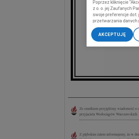
Poprzez kliknięcie "Ak
z o. o. jej Zaufanych 
Zbig
swoje preferencje dot.
przetwarzania danych 
„Ustawienia zaawansow
AKCEPTUJĘ
My, nasi Zaufani Part
dokładnych danych geol
Przechowywanie informa
treści, badnie odbiorcó
Ze smutkiem przyjęliśmy wiadomość o o
przyjaciela Wodociągów Warszawskich. R
Z głębokim żalem informujemy, że w dniu