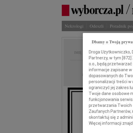
Nekrologi
Odeszli
Poradnik p
Dbamy o Twoją prywa
Zbigni
Droga Użytkowniczko, Dr
IMIĘ I NAZWISKO:
Partnerzy, w tym [
872
]
o.o., będą przetwarzać 
Warszawa
REGION:
informacje zapisane w
02.08.2024
DATA EMISJI:
dopasowanych do Twoich
personalizacji treści 
ograniczyć jej zakres
Twoje dane osobowe mo
funkcjonowania serwisó
przetwarzania Twoich da
Z żale
Zaufanych Partnerów, 
skontaktuj się z admin
Więcej informacji znaj
profe