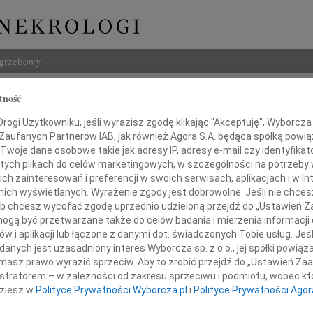
ogrzebowy
Szukaj
tność
ew Heidrich
Imię i na
ogi Użytkowniku, jeśli wyrazisz zgodę klikając "Akceptuję", Wyborcza sp
 Zaufanych Partnerów IAB, jak również Agora S.A. będąca spółką powi
Twoje dane osobowe takie jak adresy IP, adresy e-mail czy identyfikato
 tych plikach do celów marketingowych, w szczególności na potrzeby 
 zainteresowań i preferencji w swoich serwisach, aplikacjach i w Int
INNE NE
w nich wyświetlanych. Wyrażenie zgody jest dobrowolne. Jeśli nie chce
 lub chcesz wycofać zgodę uprzednio udzieloną przejdź do „Ustawień
Ludwi
3 sie
gą być przetwarzane także do celów badania i mierzenia informacji
w i aplikacji lub łączone z danymi dot. świadczonych Tobie usług. Jeś
Iwona
nych jest uzasadniony interes Wyborcza sp. z o.o., jej spółki powiąza
Z głę
m żegnamy naszego Przyjaciela
masz prawo wyrazić sprzeciw. Aby to zrobić przejdź do „Ustawień Z
Zbign
istratorem – w zależności od zakresu sprzeciwu i podmiotu, wobec któ
Z głę
dziesz w
Polityce Prywatności Wyborcza.pl
i
Polityce Prywatności Agor
Marek
sora Politechniki Warszawskiej
Z głę