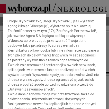
Dbamy o Twoją prywatność
Nekrologi
Odeszli
Poradnik pogrzebowy
Droga Użytkowniczko, Drogi Użytkowniku, jeśli wyrazisz
zgodę klikając "Akceptuję", Wyborcza sp. z o.o. oraz jej
Zaufani Partnerzy, w tym [
874
] Zaufanych Partnerów IAB,
jak również Agora S.A. będąca spółką powiązaną z
Alicja Wieczorkowa
Wyborcza sp. z o.o., będą przetwarzać Twoje dane
IMIĘ I NAZWISKO:
osobowe takie jak adresy IP, adresy e-mail czy
identyfikatory plików cookie lub inne informacje zapisane w
Warszawa
REGION:
tych plikach do celów marketingowych, w szczególności
na potrzeby wyświetlania reklam dopasowanych do
28.08.2009
DATA EMISJI:
Twoich zainteresowań i preferencji w swoich serwisach,
aplikacjach i w Internecie lub personalizacji treści w nich
wyświetlanych. Wyrażenie zgody jest dobrowolne. Jeśli nie
chcesz wyrazić zgody, chcesz ograniczyć jej zakres lub
chcesz wycofać zgodę uprzednio udzieloną przejdź do
Głęboko poruszeni odejściem
„Ustawień Zaawansowanych”.
Twoje dane osobowe mogą być przetwarzane także do
celów badania i mierzenia informacji dotyczących
Pani
funkcjonowania serwisów i aplikacji lub łączone z danymi
dot. świadczonych Tobie usług. Jeśli podstawą