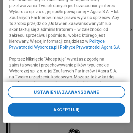
przetwarzania Twoich danych jest uzasadniony interes
Alicji Wieczorkowej
Wyborcza sp. z o.o., jej spółki powiązanej – Agora S.A. – lub
Zaufanych Partnerów, masz prawo wyrazić sprzeciw. Aby
to zrobić przejdź do „Ustawień Zaawansowanych” lub
mądrej i prawej osoby, wspaniałej Matki i Żony
skontaktuj się z administratorem – w zależności od
zakresu sprzeciwu i podmiotu, wobec którego jest
kierowany. Więcej informacji znajdziesz w
Polityce
Prywatności Wyborcza.pl
i
Polityce Prywatności Agora S.A.
Poprzez kliknięcie "Akceptuję" wyrażasz zgodę na
zainstalowanie i przechowywanie plików typu cookie
Wyborczej sp. z o. o. jej Zaufanych Partnerów i Agora S.A.
łączymy się w bólu z naszymi Przyjaciółmi
na Twoim urządzeniu końcowym. Możesz też w każdej
chwili zmienić swoje preferencje dot. plików cookie,
ponownie wywołując narzędzie do zarządzania Twoimi
Ewą i Piotrem
USTAWIENIA ZAAWANSOWANE
preferencjami dot. przetwarzania danych poprzez
odnośnik „Ustawienia prywatności” w stopce serwisu i
przechodząc do sekcji „Ustawienia zaawansowane”.
AKCEPTUJĘ
Zmiana ustawień plików cookie możliwa jest także za
Zenon i Kasia Żaczkiewicz
pomocą ustawień przeglądarki.
My, nasi Zaufani Partnerzy i Agora S.A. możemy