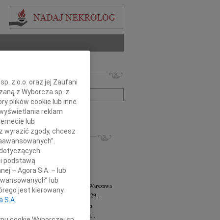
 nekrologów i wspomnień
. z o.o. oraz jej Zaufani
zwisko lub numer ogłoszenia:
ązaną z Wyborcza sp. z
ry plików cookie lub inne
+ szukanie zaawansowane
wyświetlania reklam
ernecie lub
sz wyrazić zgody, chcesz
KROLOGI
 Zaawansowanych”.
8.2026
Warszawa
 dotyczących
anie Wydziału dr hab. Julii Kubisie,...
li podstawą
8.2026
Warszawa
nej – Agora S.A. – lub
j kochanej i dzielnej Marylce Butruk...
aawansowanych” lub
 Tadeusz Duniec
wiek: 79
07.08.2026
Warszawa
rego jest kierowany.
lkim żalem przyjęliśmy wiadomość, że 29...
a S.A.
rzata Kościelska
07.08.2026
Warszawa
u 3 sierpnia 2026 roku zmarła Profesor...
ypu cookie Wyborczej sp.