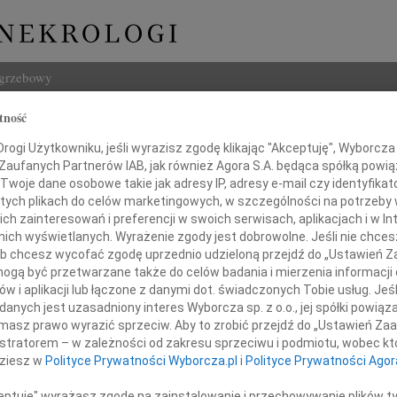
ogrzebowy
tność
Szukaj
a Dworzecka
ogi Użytkowniku, jeśli wyrazisz zgodę klikając "Akceptuję", Wyborcza sp
Imię i na
 Zaufanych Partnerów IAB, jak również Agora S.A. będąca spółką powi
Twoje dane osobowe takie jak adresy IP, adresy e-mail czy identyfikato
 tych plikach do celów marketingowych, w szczególności na potrzeby 
 zainteresowań i preferencji w swoich serwisach, aplikacjach i w Int
w nich wyświetlanych. Wyrażenie zgody jest dobrowolne. Jeśli nie chce
INNE NE
 lub chcesz wycofać zgodę uprzednio udzieloną przejdź do „Ustawień
07.0
gą być przetwarzane także do celów badania i mierzenia informacji
Dziek
w i aplikacji lub łączone z danymi dot. świadczonych Tobie usług. Jeś
07.0
nych jest uzasadniony interes Wyborcza sp. z o.o., jej spółki powiąza
się w żałobie i smutku po śmierci
Nasze
masz prawo wyrazić sprzeciw. Aby to zrobić przejdź do „Ustawień Z
Jacek
istratorem – w zależności od zakresu sprzeciwu i podmiotu, wobec któ
Z wie
zi Dworzeckiej
dziesz w
Polityce Prywatności Wyborcza.pl
i
Polityce Prywatności Agor
Małgo
W dni
ceptuję" wyrażasz zgodę na zainstalowanie i przechowywanie plików t