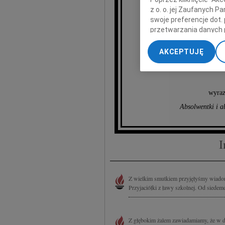
z o. o. jej Zaufanych 
swoje preferencje dot.
przetwarzania danych 
„Ustawienia zaawansow
AKCEPTUJĘ
My, nasi Zaufani Part
Jej Mężo
dokładnych danych geol
Przechowywanie informa
treści, badnie odbiorcó
wyraz
Absolwentki i 
I
Z wielkim smutkiem przyjęłyśmy wiado
Przyjaciółki z ławy szkolnej. Od siedemdz
Z głębokim żalem zawiadamiamy, że w d