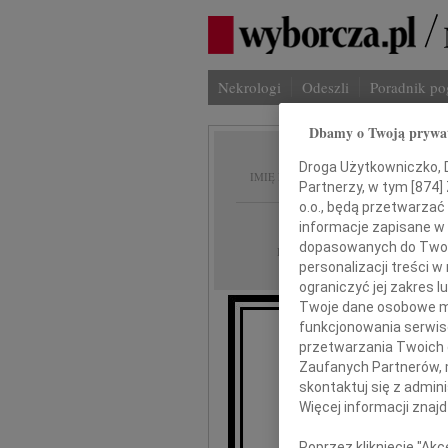
Nekrologi
Odeszli
Poradnik p
Dbamy o Twoją prywa
Jadwig
Droga Użytkowniczko, Dr
IMIĘ I NAZWISKO:
Partnerzy, w tym [
874
]
o.o., będą przetwarzać 
Warszawa
REGION:
informacje zapisane w
dopasowanych do Twoich
30.07.2024
DATA EMISJI:
personalizacji treści 
ograniczyć jej zakres
Twoje dane osobowe mo
funkcjonowania serwisó
przetwarzania Twoich da
Łącząc 
Zaufanych Partnerów, 
skontaktuj się z admin
Jad
Więcej informacji znaj
Poprzez kliknięcie "Ak