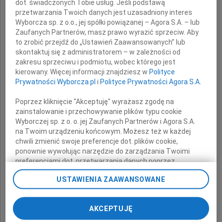
dot. świadczonych Tobie usług. Jeśli podstawą
przetwarzania Twoich danych jest uzasadniony interes
Katarzynie Lignar
Wyborcza sp. z o.o., jej spółki powiązanej – Agora S.A. – lub
Zaufanych Partnerów, masz prawo wyrazić sprzeciw. Aby
oraz
to zrobić przejdź do „Ustawień Zaawansowanych” lub
skontaktuj się z administratorem – w zależności od
zakresu sprzeciwu i podmiotu, wobec którego jest
Jej Najbliższym
kierowany. Więcej informacji znajdziesz w
Polityce
Prywatności Wyborcza.pl
i
Polityce Prywatności Agora S.A.
Wyrazy głębokiego współczucia,
otuchy i żalu w trudnych chwilach po stracie
Poprzez kliknięcie "Akceptuję" wyrażasz zgodę na
zainstalowanie i przechowywanie plików typu cookie
Wyborczej sp. z o. o. jej Zaufanych Partnerów i Agora S.A.
na Twoim urządzeniu końcowym. Możesz też w każdej
chwili zmienić swoje preferencje dot. plików cookie,
ponownie wywołując narzędzie do zarządzania Twoimi
preferencjami dot. przetwarzania danych poprzez
odnośnik „Ustawienia prywatności” w stopce serwisu i
USTAWIENIA ZAAWANSOWANE
przechodząc do sekcji „Ustawienia zaawansowane”.
Mamy
Zmiana ustawień plików cookie możliwa jest także za
pomocą ustawień przeglądarki.
AKCEPTUJĘ
My, nasi Zaufani Partnerzy i Agora S.A. możemy
składają