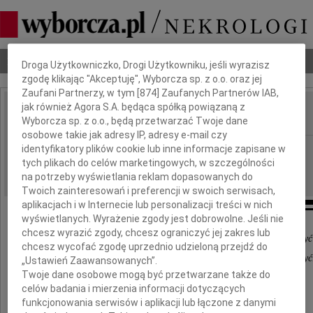
Dbamy o Twoją prywatność
Nekrologi
Odeszli
Poradnik pogrzebowy
Droga Użytkowniczko, Drogi Użytkowniku, jeśli wyrazisz
zgodę klikając "Akceptuję", Wyborcza sp. z o.o. oraz jej
Zaufani Partnerzy, w tym [
874
] Zaufanych Partnerów IAB,
jak również Agora S.A. będąca spółką powiązaną z
Wyborcza sp. z o.o., będą przetwarzać Twoje dane
IMIĘ I NAZWISKO:
osobowe takie jak adresy IP, adresy e-mail czy
Wrocław
identyfikatory plików cookie lub inne informacje zapisane w
REGION:
tych plikach do celów marketingowych, w szczególności
17.07.2024
DATA EMISJI:
na potrzeby wyświetlania reklam dopasowanych do
Twoich zainteresowań i preferencji w swoich serwisach,
aplikacjach i w Internecie lub personalizacji treści w nich
wyświetlanych. Wyrażenie zgody jest dobrowolne. Jeśli nie
chcesz wyrazić zgody, chcesz ograniczyć jej zakres lub
Kiedy dusza boli za bardzo Człowiek nie powinien być
chcesz wycofać zgodę uprzednio udzieloną przejdź do
Na nasze wsparcie i przyjaźń zawsze możesz liczyć
„Ustawień Zaawansowanych”.
Twoje dane osobowe mogą być przetwarzane także do
celów badania i mierzenia informacji dotyczących
Pani
funkcjonowania serwisów i aplikacji lub łączone z danymi