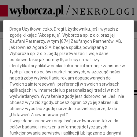
Dbamy o Twoją prywatność
Nekrologi
Odeszli
Poradnik pogrzebowy
Droga Użytkowniczko, Drogi Użytkowniku, jeśli wyrazisz
zgodę klikając "Akceptuję", Wyborcza sp. z o.o. oraz jej
Zaufani Partnerzy, w tym [
874
] Zaufanych Partnerów IAB,
jak również Agora S.A. będąca spółką powiązaną z
Zbigniew Mroczyński
Wyborcza sp. z o.o., będą przetwarzać Twoje dane
IMIĘ I NAZWISKO:
osobowe takie jak adresy IP, adresy e-mail czy
identyfikatory plików cookie lub inne informacje zapisane w
Gdańsk
REGION:
tych plikach do celów marketingowych, w szczególności
16.07.2024
DATA EMISJI:
na potrzeby wyświetlania reklam dopasowanych do
Twoich zainteresowań i preferencji w swoich serwisach,
aplikacjach i w Internecie lub personalizacji treści w nich
wyświetlanych. Wyrażenie zgody jest dobrowolne. Jeśli nie
chcesz wyrazić zgody, chcesz ograniczyć jej zakres lub
chcesz wycofać zgodę uprzednio udzieloną przejdź do
Z żalem przyjęliśmy informację
„Ustawień Zaawansowanych”.
o śmierci
Twoje dane osobowe mogą być przetwarzane także do
celów badania i mierzenia informacji dotyczących
funkcjonowania serwisów i aplikacji lub łączone z danymi