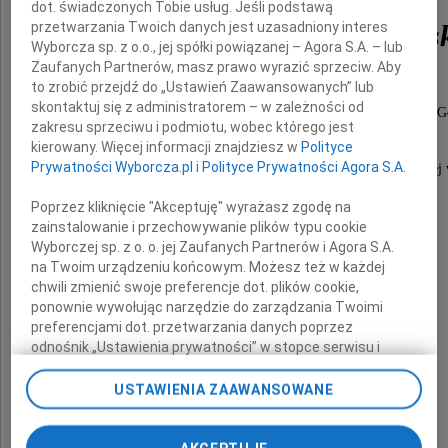
dot. świadczonych Tobie usług. Jeśli podstawą
prof. Zbigniewa Mroczyńs
przetwarzania Twoich danych jest uzasadniony interes
Wyborcza sp. z o.o., jej spółki powiązanej – Agora S.A. – lub
Zaufanych Partnerów, masz prawo wyrazić sprzeciw. Aby
to zrobić przejdź do „Ustawień Zaawansowanych” lub
skontaktuj się z administratorem – w zależności od
byłego Rektora Akademii Wychowania Fizycznego w G
zakresu sprzeciwu i podmiotu, wobec którego jest
wykładowcę i wychowawcę wielu pokoleń
kierowany. Więcej informacji znajdziesz w
Polityce
Prywatności Wyborcza.pl
i
Polityce Prywatności Agora S.A.
prezesa klubu AZS AWF Gdańsk oraz trenera kadry narodowej 
Poprzez kliknięcie "Akceptuję" wyrażasz zgodę na
zainstalowanie i przechowywanie plików typu cookie
Wyborczej sp. z o. o. jej Zaufanych Partnerów i Agora S.A.
Cześć Jego pamięci
na Twoim urządzeniu końcowym. Możesz też w każdej
chwili zmienić swoje preferencje dot. plików cookie,
ponownie wywołując narzędzie do zarządzania Twoimi
składa
preferencjami dot. przetwarzania danych poprzez
odnośnik „Ustawienia prywatności” w stopce serwisu i
przechodząc do sekcji „Ustawienia zaawansowane”.
Rektor, Senat
Zmiana ustawień plików cookie możliwa jest także za
USTAWIENIA ZAAWANSOWANE
pomocą ustawień przeglądarki.
i społeczność akademicka
Uniwersytetu Gdańskiego
My, nasi Zaufani Partnerzy i Agora S.A. możemy