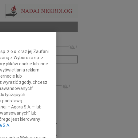
 nekrologów i wspomnień
. z o.o. oraz jej Zaufani
zwisko lub numer ogłoszenia:
ązaną z Wyborcza sp. z
ry plików cookie lub inne
wyświetlania reklam
+ szukanie zaawansowane
ernecie lub
sz wyrazić zgody, chcesz
KROLOGI
 Zaawansowanych”.
8.2026
Gdańsk
 dotyczących
 Piotrze Koleżanki i Koledzy z firmy...
li podstawą
8.2026
Gdańsk
nej – Agora S.A. – lub
 Koleżance Renacie Sęk w trudnych...
aawansowanych” lub
8.2026
Gdańsk
rego jest kierowany.
Piotrowi Widzowi Radnemu Sejmiku...
a S.A.
 Mazurek
03.08.2026
Gdańsk
j Koleżance Beacie Rumińskiej wyrazy...
ypu cookie Wyborczej sp.