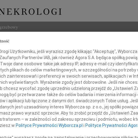
ogrzebowy
tność
Szukaj
ogi Użytkowniku, jeśli wyrazisz zgodę klikając "Akceptuję", Wyborcza sp
Imię i na
 Zaufanych Partnerów IAB, jak również Agora S.A. będąca spółką powi
Twoje dane osobowe takie jak adresy IP, adresy e-mail czy identyfikato
 tych plikach do celów marketingowych, w szczególności na potrzeby 
 zainteresowań i preferencji w swoich serwisach, aplikacjach i w Int
w nich wyświetlanych. Wyrażenie zgody jest dobrowolne. Jeśli nie chce
INNE NE
 lub chcesz wycofać zgodę uprzednio udzieloną przejdź do „Ustawień
06.0
gą być przetwarzane także do celów badania i mierzenia informacji
Drogi
w i aplikacji lub łączone z danymi dot. świadczonych Tobie usług. Jeś
azy głębokiego współczucia
05.0
nych jest uzasadniony interes Wyborcza sp. z o.o., jej spółki powiąza
Nasze
masz prawo wyrazić sprzeciw. Aby to zrobić przejdź do „Ustawień Z
eny i Michała Kownackich
04.0
istratorem – w zależności od zakresu sprzeciwu i podmiotu, wobec któ
Panu 
dziesz w
Polityce Prywatności Wyborcza.pl
i
Polityce Prywatności Agor
oraz ich Bliskich
Zofia
Nasze
ceptuję" wyrażasz zgodę na zainstalowanie i przechowywanie plików t