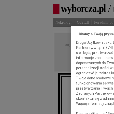
Nekrologi
Odeszli
Poradnik p
Dbamy o Twoją prywa
Droga Użytkowniczko, Dr
IMIĘ I NAZWISKO:
Partnerzy, w tym [
874
]
o.o., będą przetwarzać 
Gdańsk
REGION:
informacje zapisane w
15.07.2024
DATA EMISJI:
dopasowanych do Twoich
personalizacji treści 
ograniczyć jej zakres
Twoje dane osobowe mo
funkcjonowania serwisó
Wyr
przetwarzania Twoich da
Zaufanych Partnerów, 
dla Magdal
skontaktuj się z admin
Więcej informacji znaj
Poprzez kliknięcie "Ak