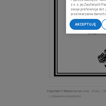
z o. o. jej Zaufanych 
swoje preferencje dot.
przetwarzania danych 
Teścio
„Ustawienia zaawansow
AKCEPTUJĘ
My, nasi Zaufani Part
dokładnych danych geol
Zarząd PSONI
Przechowywanie informa
treści, badnie odbiorcó
Copyright © Wyborcza sp. z o.o.
O nas
St
Ustawienia prywatności