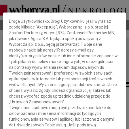
Dbamy o Twoją prywatność
Droga Użytkowniczko, Drogi Użytkowniku, jeśli wyrazisz
Nekrologi
Odeszli
Poradnik pogrzebowy
zgodę klikając "Akceptuję", Wyborcza sp. z o.o. oraz jej
Zaufani Partnerzy, w tym [
874
] Zaufanych Partnerów IAB,
jak również Agora S.A. będąca spółką powiązaną z
Wyborcza sp. z o.o., będą przetwarzać Twoje dane
osobowe takie jak adresy IP, adresy e-mail czy
IMIĘ I NAZWISKO:
identyfikatory plików cookie lub inne informacje zapisane w
Lublin
tych plikach do celów marketingowych, w szczególności
REGION:
na potrzeby wyświetlania reklam dopasowanych do
17.07.2024
DATA EMISJI:
Twoich zainteresowań i preferencji w swoich serwisach,
aplikacjach i w Internecie lub personalizacji treści w nich
wyświetlanych. Wyrażenie zgody jest dobrowolne. Jeśli nie
chcesz wyrazić zgody, chcesz ograniczyć jej zakres lub
chcesz wycofać zgodę uprzednio udzieloną przejdź do
Panu prof. dr hab. n med.
„Ustawień Zaawansowanych”.
Twoje dane osobowe mogą być przetwarzane także do
Waldemarowi Wierzbie
celów badania i mierzenia informacji dotyczących
funkcjonowania serwisów i aplikacji lub łączone z danymi
dot. świadczonych Tobie usług. Jeśli podstawą
wyrazy żalu i głębokiego współczucia